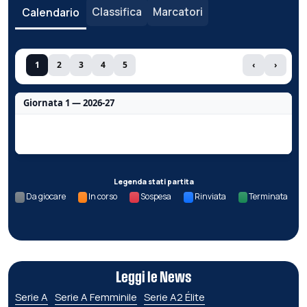
Classifica
Marcatori
Calendario
1
2
3
4
5
‹
›
Giornata 1 — 2026-27
Nessun dato per questa giornata.
Legenda stati partita
Da giocare
In corso
Sospesa
Rinviata
Terminata
Leggi le News
Serie A
Serie A Femminile
Serie A2 Élite