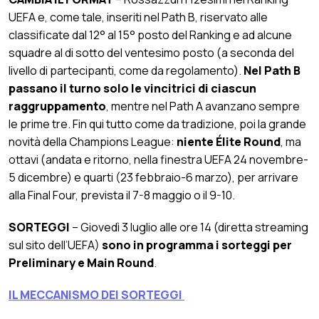
UEFA e, come tale, inseriti nel Path B, riservato alle
classificate dal 12° al 15° posto del Ranking e ad alcune
squadre al di sotto del ventesimo posto (a seconda del
livello di partecipanti, come da regolamento).
Nel Path B
passano il turno solo le vincitrici di ciascun
raggruppamento
, mentre nel Path A avanzano sempre
le prime tre. Fin qui tutto come da tradizione, poi la grande
novità della Champions League:
niente Élite Round
, ma
ottavi (andata e ritorno, nella finestra UEFA 24 novembre-
5 dicembre) e quarti (23 febbraio-6 marzo), per arrivare
alla Final Four, prevista il 7-8 maggio o il 9-10.
SORTEGGI
– Giovedì 3 luglio alle ore 14 (diretta streaming
sul sito dell’UEFA)
sono in programma i sorteggi per
Preliminary e Main Round
.
IL MECCANISMO DEI SORTEGGI