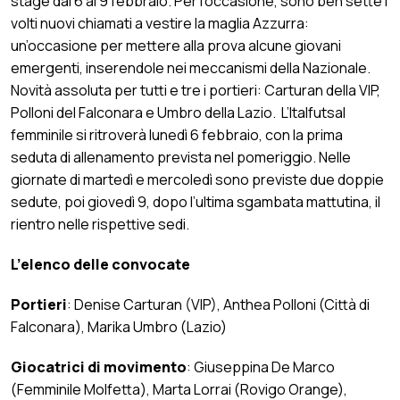
stage dal 6 al 9 febbraio. Per l’occasione, sono ben sette i
volti nuovi chiamati a vestire la maglia Azzurra:
un’occasione per mettere alla prova alcune giovani
emergenti, inserendole nei meccanismi della Nazionale.
Novità assoluta per tutti e tre i portieri: Carturan della VIP,
Polloni del Falconara e Umbro della Lazio. L’Italfutsal
femminile si ritroverà lunedì 6 febbraio, con la prima
seduta di allenamento prevista nel pomeriggio. Nelle
giornate di martedì e mercoledì sono previste due doppie
sedute, poi giovedì 9, dopo l’ultima sgambata mattutina, il
rientro nelle rispettive sedi.
L’elenco delle convocate
Portieri
: Denise Carturan (VIP), Anthea Polloni (Città di
Falconara), Marika Umbro (Lazio)
Giocatrici di movimento
: Giuseppina De Marco
(Femminile Molfetta), Marta Lorrai (Rovigo Orange),