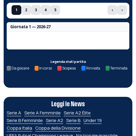
1
2
3
4
5
‹
›
Giornata 1 — 2026-27
Nessun dato per questa giornata.
Legenda stati partita
Da giocare
In corso
Sospesa
Rinviata
Terminata
Leggi le News
Serie A
Serie A Femminile
Serie A2 Élite
Serie B Femminile
Serie A2
Serie B
Under 19
Coppa Italia
Coppa della Divisione
UEFA Futsal Champions League
Nazionale maschile