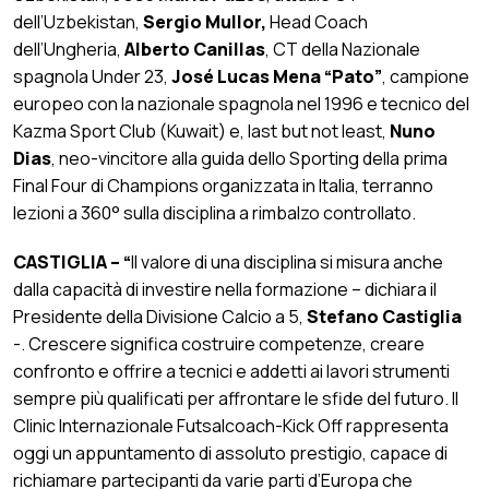
dell’Uzbekistan,
Sergio Mullor,
Head Coach
dell’Ungheria,
Alberto Canillas
, CT della Nazionale
spagnola Under 23,
José Lucas Mena “Pato”
, campione
europeo con la nazionale spagnola nel 1996 e tecnico del
Kazma Sport Club (Kuwait) e, last but not least,
Nuno
Dias
, neo-vincitore alla guida dello Sporting della prima
Final Four di Champions organizzata in Italia, terranno
lezioni a 360° sulla disciplina a rimbalzo controllato.
CASTIGLIA – “
Il valore di una disciplina si misura anche
dalla capacità di investire nella formazione – dichiara il
Presidente della Divisione Calcio a 5,
Stefano Castiglia
-. Crescere significa costruire competenze, creare
confronto e offrire a tecnici e addetti ai lavori strumenti
sempre più qualificati per affrontare le sfide del futuro. Il
Clinic Internazionale Futsalcoach-Kick Off rappresenta
oggi un appuntamento di assoluto prestigio, capace di
richiamare partecipanti da varie parti d’Europa che