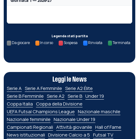
Giornata 1 — 2026-27
Nessun dato per questa giornata.
Legenda stati partita
Da giocare
In corso
Sospesa
Rinviata
Terminata
Leggi le News
Serie A
Serie A Femminile
Serie A2 Élite
Serie B Femminile
Serie A2
Serie B
Under 19
Coppa Italia
Coppa della Divisione
UEFA Futsal Champions League
Nazionale maschile
Nazionale femminile
Nazionale Under 19
Campionati Regionali
Attività giovanile
Hall of Fame
News istituzionali
Divisione Calcio a 5
Futsal TV