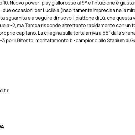
o 10. Nuovo power-play giallorosso al 9° e l’intuizione è giusta
: due occasioni per Lucilèia (insolitamente imprecisa nella mira)
a sguarnita e a seguire di nuovo il piattone di Lù, che questa 
e le sue a -2, ma Tampa risponde altrettanto rapidamente con un 
oprio capitano. La ciliegina sulla torta arriva a 55″ dalla sire
7-3 per il Bitonto, meritatamente bi-campione allo Stadium di 
.t.r.
VA