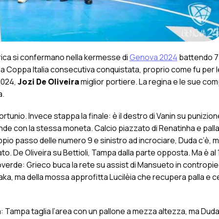
arica si confermano nella kermesse di
Genova 2024
battendo 7-
a Coppa Italia consecutiva conquistata, proprio come fu per l
2024,
Jozi De Oliveira
miglior portiere. La regina e le sue co
a.
ortunio. Invece stappa la finale: è il destro di Vanin su punizion
sponde con la stessa moneta. Calcio piazzato di Renatinha e palla
 doppio passo delle numero 9 e sinistro ad incrociare, Duda c’è, 
o. De Oliveira su Bettioli, Tampa dalla parte opposta. Ma è al 1
erde: Grieco buca la rete su assist di Mansueto in contropie
iTaka, ma della mossa approfitta Lucilèia che recupera palla e c
sa: Tampa taglia l’area con un pallone a mezza altezza, ma Duda 