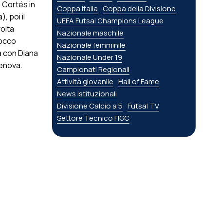
: Cortés in
Coppa Italia
Coppa della Divisione
, poi il
UEFA Futsal Champions League
volta
Nazionale maschile
tocco
Nazionale femminile
na con Diana
Nazionale Under 19
Genova.
Campionati Regionali
Attività giovanile
Hall of Fame
News istituzionali
Divisione Calcio a 5
Futsal TV
Settore Tecnico FIGC