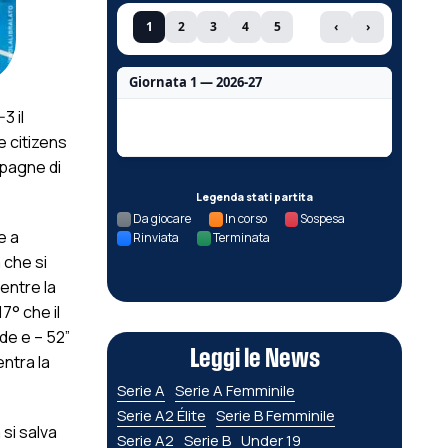
1
2
3
4
5
‹
›
Giornata 1 — 2026-27
3 il
Nessun dato per questa giornata.
e citizens
mpagne di
Legenda stati partita
Da giocare
In corso
Sospesa
e a
Rinviata
Terminata
 che si
mentre la
7° che il
de e – 52”
Leggi le News
entra la
Serie A
Serie A Femminile
Serie A2 Élite
Serie B Femminile
si salva
Serie A2
Serie B
Under 19