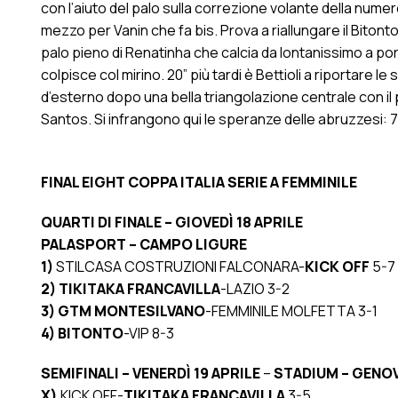
con l’aiuto del palo sulla correzione volante della numer
mezzo per Vanin che fa bis. Prova a riallungare il Bitonto
palo pieno di Renatinha che calcia da lontanissimo a port
colpisce col mirino. 20” più tardi è Bettioli a riportar
d’esterno dopo una bella triangolazione centrale con il pr
Santos. Si infrangono qui le speranze delle abruzzesi: 
FINAL EIGHT COPPA ITALIA SERIE A FEMMINILE
QUARTI DI FINALE – GIOVEDÌ 18 APRILE
PALASPORT – CAMPO LIGURE
1)
STILCASA COSTRUZIONI FALCONARA-
KICK OFF
5-7 d
2) TIKITAKA FRANCAVILLA
-LAZIO 3-2
3) GTM MONTESILVANO
-FEMMINILE MOLFETTA
3-1
4)
BITONTO
-VIP 8-3
SEMIFINALI – VENERDÌ 19 APRILE
–
STADIUM – GENO
X)
KICK OFF-
TIKITAKA FRANCAVILLA
3-5