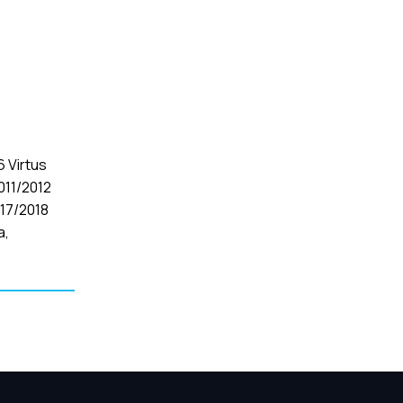
 Virtus
011/2012
017/2018
a,