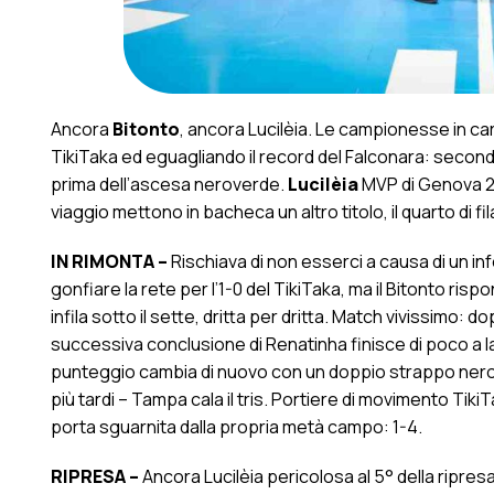
Ancora
Bitonto
, ancora Lucilèia. Le campionesse in c
TikiTaka ed eguagliando il record del Falconara: second
prima dell’ascesa neroverde.
Lucilèia
MVP di Genova 
viaggio mettono in bacheca un altro titolo, il quarto di fil
IN RIMONTA –
Rischiava di non esserci a causa di un inf
gonfiare la rete per l’1-0 del TikiTaka, ma il Bitonto ri
infila sotto il sette, dritta per dritta. Match vivissimo:
successiva conclusione di Renatinha finisce di poco a lat
punteggio cambia di nuovo con un doppio strappo nerov
più tardi – Tampa cala il tris. Portiere di movimento Tik
porta sguarnita dalla propria metà campo: 1-4.
RIPRESA –
Ancora Lucilèia pericolosa al 5° della ripre