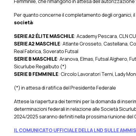
Femminile, che rimangono in attesa dell’autorizzazione 
Per quanto concerne il completamento degli organici, il 
società
:
SERIE A2 ÉLITE MASCHILE
: Academy Pescara, CLN CU
SERIE A2 MASCHILE
: Atlante Grosseto, Castellana, Con
Real Fabrica, Soverato Futsal
SERIE B MASCHILE
: Aranova, Elmas, Futsal Alghero, Fut
Sicurlube Regalbuto (*)
SERIE B FEMMINILE
: Circolo Lavoratori Terni, Lady Mo
(*) in attesa di ratifica del Presidente Federale
Attese la riapertura dei termini per la domanda di inseri
determinazioni federali in relazione alle Società Sicurlu
2024/2025 saranno definiti nella prossima riunione del C
IL COMUNICATO UFFICIALE DELLA LND SULLE AMMI