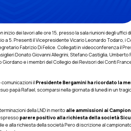
nizio dei lavori alle ore 15, presso la sala riunioni degli uffici di
cio a 5. Presenti il Vicepresidente Vicario Leonardo Todaro, i C
Segretario Fabrizio Di Felice. Collegati in videoconferenza il Pr
glieri Donato Giovanni Allegrini, Stefano Castiglia, Umberto Fer
o Giordano e i membri del Collegio dei Revisori dei Conti Fran
 comunicazioni il
Presidente Bergamini ha ricordato la me
i suo papà Rafael, scomparsi nella giornata di lunedì in un tragi
determinazioni della LND in merito
alle ammissioni ai Campion
a espresso
parere positivo alla richiesta della società Sic
e e alla richiesta della società Pero di iscrizione al campionato