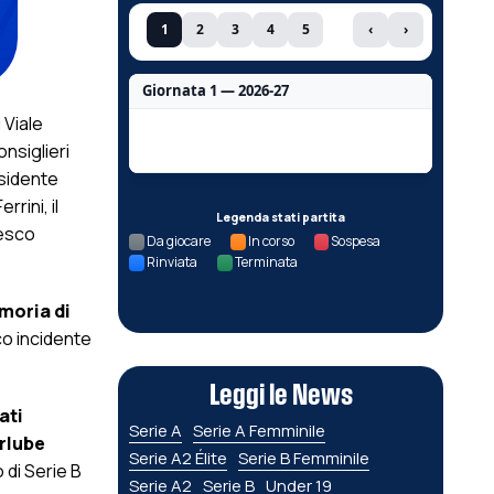
1
2
3
4
5
‹
›
Giornata 1 — 2026-27
 Viale
Nessun dato per questa giornata.
onsiglieri
esidente
rini, il
Legenda stati partita
cesco
Da giocare
In corso
Sospesa
Rinviata
Terminata
moria di
co incidente
Leggi le News
ati
Serie A
Serie A Femminile
urlube
Serie A2 Élite
Serie B Femminile
 di Serie B
Serie A2
Serie B
Under 19