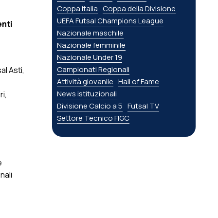
Coppa Italia
Coppa della Divisione
UEFA Futsal Champions League
enti
Nazionale maschile
Nazionale femminile
Nazionale Under 19
Campionati Regionali
l Asti,
Attività giovanile
Hall of Fame
News istituzionali
i,
Divisione Calcio a 5
Futsal TV
Settore Tecnico FIGC
e
nali