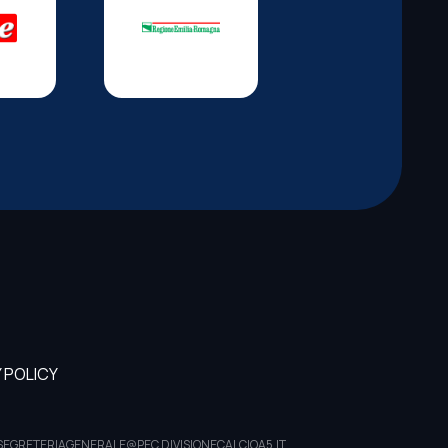
 POLICY
PEC: SEGRETERIAGENERALE@PEC.DIVISIONECALCIOA5.IT