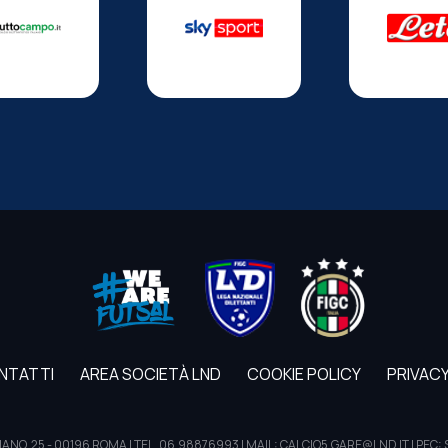
NTATTI
AREA SOCIETÀ LND
COOKIE POLICY
PRIVACY
E TIZIANO, 25 - 00196 ROMA | TEL. 06.98876993 | MAIL: CALCIO5.GARE@LND.IT | 