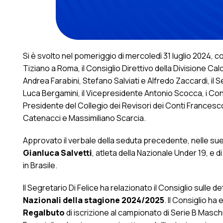
Si è svolto nel pomeriggio di mercoledì 31 luglio 2024, con i
Tiziano a Roma, il Consiglio Direttivo della Divisione Cal
Andrea Farabini, Stefano Salviati e Alfredo Zaccardi, il 
Luca Bergamini, il Vicepresidente Antonio Scocca, i Consi
Presidente del Collegio dei Revisori dei Conti Francesc
Catenacci e Massimiliano Scarcia.
Approvato il verbale della seduta precedente, nelle sue
Gianluca Salvetti
, atleta della Nazionale Under 19, e d
in Brasile.
Il Segretario Di Felice ha relazionato il Consiglio sulle 
Nazionali della stagione 2024/2025
. Il Consiglio h
Regalbuto
di iscrizione al campionato di Serie B Maschil