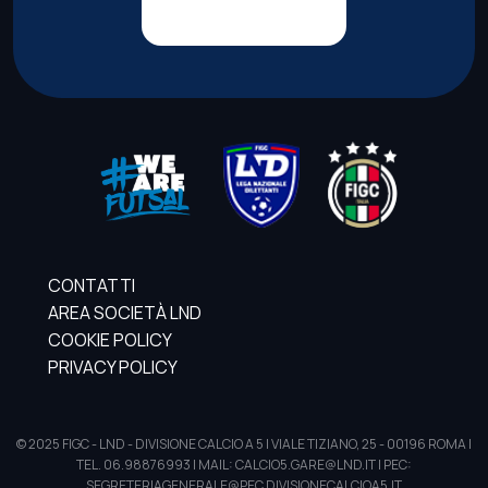
CONTATTI
AREA SOCIETÀ LND
COOKIE POLICY
PRIVACY POLICY
© 2025 FIGC - LND - DIVISIONE CALCIO A 5 | VIALE TIZIANO, 25 - 00196 ROMA |
TEL. 06.98876993 | MAIL: CALCIO5.GARE@LND.IT | PEC:
SEGRETERIAGENERALE@PEC.DIVISIONECALCIOA5.IT