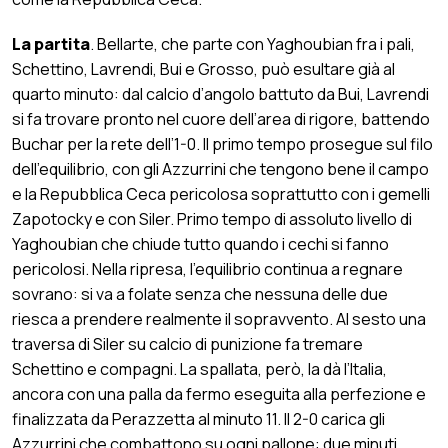
La partita
. Bellarte, che parte con Yaghoubian fra i pali,
Schettino, Lavrendi, Bui e Grosso, può esultare già al
quarto minuto: dal calcio d’angolo battuto da Bui, Lavrendi
si fa trovare pronto nel cuore dell’area di rigore, battendo
Buchar per la rete dell’1-0. Il primo tempo prosegue sul filo
dell’equilibrio, con gli Azzurrini che tengono bene il campo
e la Repubblica Ceca pericolosa soprattutto con i gemelli
Zapotocky e con Siler. Primo tempo di assoluto livello di
Yaghoubian che chiude tutto quando i cechi si fanno
pericolosi. Nella ripresa, l’equilibrio continua a regnare
sovrano: si va a folate senza che nessuna delle due
riesca a prendere realmente il sopravvento. Al sesto una
traversa di Siler su calcio di punizione fa tremare
Schettino e compagni. La spallata, però, la dà l’Italia,
ancora con una palla da fermo eseguita alla perfezione e
finalizzata da Perazzetta al minuto 11. Il 2-0 carica gli
Azzurrini che combattono su ogni pallone: due minuti