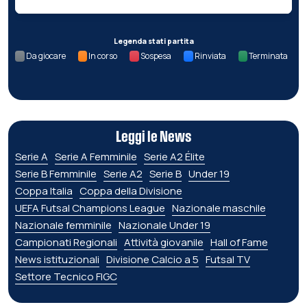
Legenda stati partita
Da giocare
In corso
Sospesa
Rinviata
Terminata
Leggi le News
Serie A
Serie A Femminile
Serie A2 Élite
Serie B Femminile
Serie A2
Serie B
Under 19
Coppa Italia
Coppa della Divisione
UEFA Futsal Champions League
Nazionale maschile
Nazionale femminile
Nazionale Under 19
Campionati Regionali
Attività giovanile
Hall of Fame
News istituzionali
Divisione Calcio a 5
Futsal TV
Settore Tecnico FIGC