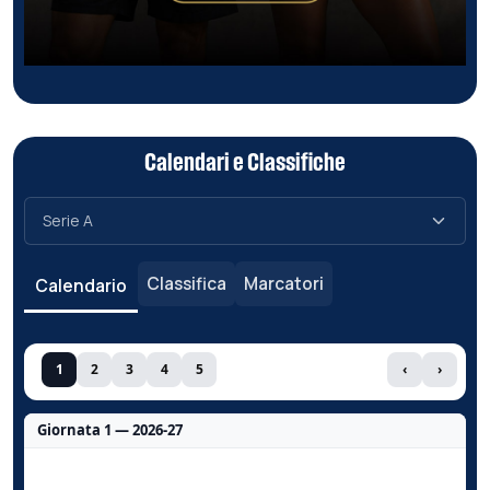
Calendari e Classifiche
Classifica
Marcatori
Calendario
1
2
3
4
5
‹
›
Giornata 1 — 2026-27
Nessun dato per questa giornata.