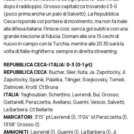
dopo il raddoppio, Grosso capitalizza trovando il 3-0
(poco prima anche un palo di Salvetti). La Repubblica
Ceca risponde col portiere di movimento, ma non fa male
alla difesa italiana. Finisce così, senza gol subiti e con una
grande iniezione di fiducia. Domani alle ore 15 cechi di
nuovo in campo con la Turchia, mentre alle 20.30 sarà la
volta di Italia-Inghilterra, sempre in diretta streaming.
REPUBBLICA CECA-ITALIA: 0-3 (0-1 pt)
REPUBBLICA CECA
: Buchar, Siler, Kuta, Ja. Zapotocky, Ji.
Zapotocky, Spanik, Palatka, Tilinger, Svejkovsky, Tomek,
Zlatnicek, Krotil. Ct Bruna
ITALIA
: Yaghoubian, Schettino, Lavrendi, Bui, Grosso,
Gattarelli, Perazzetta, Avellano, Guerini, Vescio, Salvetti,
La Barbera. Ct Bellarte
MARCATORI
: 3’15’’ pt Lavrendi (I), 11’04’’ st Perazzetta (I),
13’08’’ Grosso (I)
AMMONITI
: Lavrendi (I), Guerini (I), La Barbera (I), Ji.