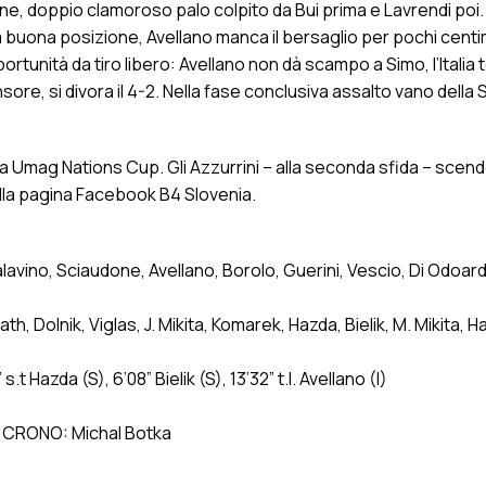
ne, doppio clamoroso palo colpito da Bui prima e Lavrendi poi.
 buona posizione, Avellano manca il bersaglio per pochi centime
portunità da tiro libero: Avellano non dà scampo a Simo, l’Italia 
nsore, si divora il 4-2. Nella fase conclusiva assalto vano della
la Umag Nations Cup. Gli Azzurrini – alla seconda sfida – scen
ulla pagina Facebook B4 Slovenia.
Scalavino, Sciaudone, Avellano, Borolo, Guerini, Vescio, Di Odoar
h, Dolnik, Viglas, J. Mikita, Komarek, Hazda, Bielik, M. Mikita, H
2” s.t Hazda (S), 6’08” Bielik (S), 13’32” t.l. Avellano (I)
, CRONO: Michal Botka