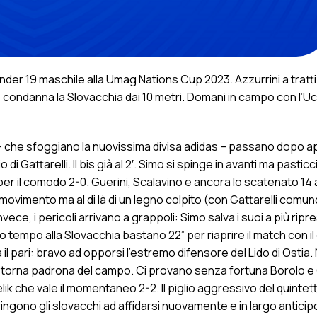
der 19 maschile alla Umag Nations Cup 2023. Azzurrini a tratti
o condanna la Slovacchia dai 10 metri. Domani in campo con l’Uc
rrini – che sfoggiano la nuovissima divisa adidas – passano dopo 
di Gattarelli. Il bis già al 2′. Simo si spinge in avanti ma pasticc
e per il comodo 2-0. Guerini, Scalavino e ancora lo scatenato 14
 di movimento ma al di là di un legno colpito (con Gattarelli comun
nvece, i pericoli arrivano a grappoli: Simo salva i suoi a più ripr
o tempo alla Slovacchia bastano 22” per riaprire il match con il 
il pari: bravo ad opporsi l’estremo difensore del Lido di Ostia. 
 e torna padrona del campo. Ci provano senza fortuna Borolo e 
lik che vale il momentaneo 2-2. Il piglio aggressivo del quintet
ingono gli slovacchi ad affidarsi nuovamente e in largo anticipo