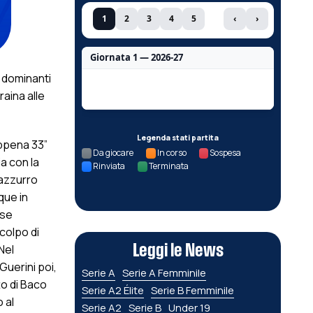
1
2
3
4
5
‹
›
Giornata 1 — 2026-27
 dominanti
Nessun dato per questa giornata.
raina alle
Legenda stati partita
appena 33”
Da giocare
In corso
Sospesa
ia con la
Rinviata
Terminata
 azzurro
que in
ese
colpo di
Leggi le News
Nel
Guerini poi,
Serie A
Serie A Femminile
to di Baco
Serie A2 Élite
Serie B Femminile
 al
Serie A2
Serie B
Under 19