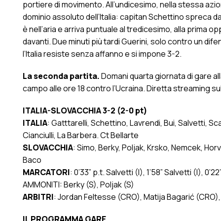
portiere di movimento. All’undicesimo, nella stessa azio
dominio assoluto dell’Italia: capitan Schettino spreca da
è nell’aria e arriva puntuale al tredicesimo, alla prima op
davanti. Due minuti più tardi Guerini, solo contro un dife
l’Italia resiste senza affanno e si impone 3-2.
La seconda partita.
Domani quarta giornata di gare al
campo alle ore 18 contro l’Ucraina. Diretta streaming s
ITALIA-SLOVACCHIA 3-2 (2-0 pt)
ITALIA
: Gatttarelli, Schettino, Lavrendi, Bui, Salvetti, 
Cianciulli, La Barbera. Ct Bellarte
SLOVACCHIA
: Simo, Berky, Poljak, Krsko, Nemcek, Horvat
Baco
MARCATORI
: 0’33” p.t. Salvetti (I), 1’58” Salvetti (I), 0’2
AMMONITI: Berky (S), Poljak (S)
ARBITRI
: Jordan Feltesse (CRO), Matija Bagarić (CRO)
IL PROGRAMMA GARE