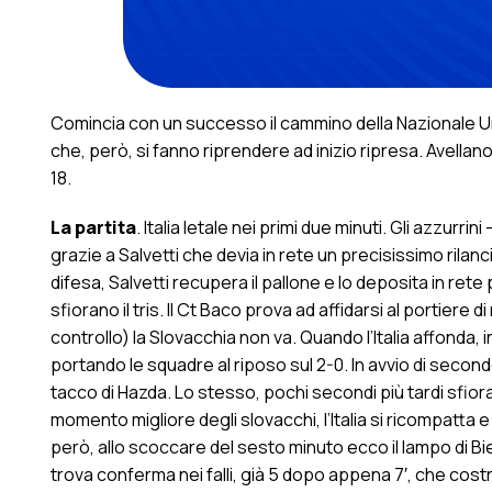
Comincia con un successo il cammino della Nazionale Un
che, però, si fanno riprendere ad inizio ripresa. Avellan
18.
La partita
. Italia letale nei primi due minuti. Gli azzu
grazie a Salvetti che devia in rete un precisissimo rilancio 
difesa, Salvetti recupera il pallone e lo deposita in ret
sfiorano il tris. Il Ct Baco prova ad affidarsi al portiere
controllo) la Slovacchia non va. Quando l’Italia affonda, i
portando le squadre al riposo sul 2-0. In avvio di second
tacco di Hazda. Lo stesso, pochi secondi più tardi sfiora 
momento migliore degli slovacchi, l’Italia si ricompatta
però, allo scoccare del sesto minuto ecco il lampo di Bie
trova conferma nei falli, già 5 dopo appena 7′, che costr