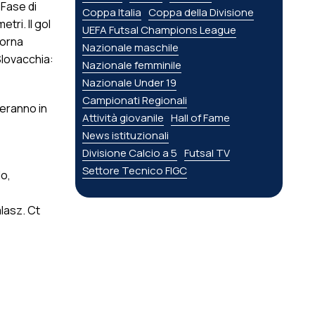
 Fase di
Coppa Italia
Coppa della Divisione
tri. Il gol
UEFA Futsal Champions League
torna
Nazionale maschile
 Slovacchia:
Nazionale femminile
Nazionale Under 19
Campionati Regionali
deranno in
Attività giovanile
Hall of Fame
News istituzionali
Divisione Calcio a 5
Futsal TV
Settore Tecnico FIGC
do,
alasz. Ct