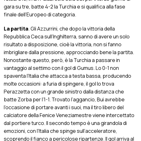
gara su tre, batte 4-2 la Turchia e si qualifica alla fase
finale dell’Europeo di categoria.
La partita
. Gli Azzurrini, che dopo la vittoria della
Repubblica Ceca sull’Inghilterra, sanno di avere un solo
risultato a disposizione, cioè la vittoria, non si fanno
imbrigliare dalla pressione, approcciando bene la partita.
Nonostante questo, però, è la Turchia a passare in
vantaggio al settimo con il gol di Gumus. Lo 0-1 non
spaventa l’Italia che attacca a testa bassa, producendo
molte occasioni: a furia di spingere, il gol lo trova
Perazzetta con un grande sinistro dalla distanza che
batte Zorba per l’1-1. Trovato l’aggancio, Bui avrebbe
l’occasione di portare avanti i suoi, ma il tiro libero del
calciatore della Fenice Veneziamestre viene intercettato
dal portiere turco. Il secondo tempo è una girandola di
emozioni, con l’Italia che spinge sull’acceleratore,
scoprendo il fianco a pericolose ripartenze. Il gol arriva al