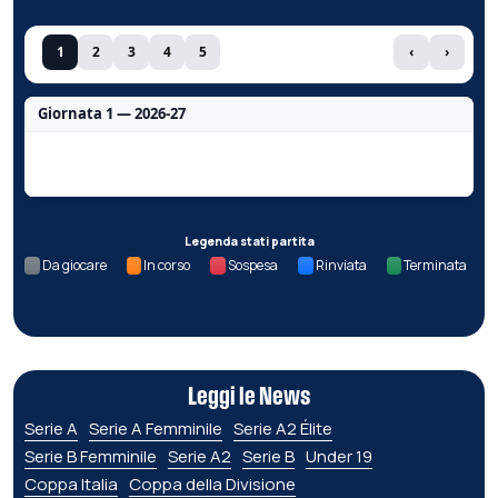
1
2
3
4
5
‹
›
Giornata 1 — 2026-27
Nessun dato per questa giornata.
Legenda stati partita
Da giocare
In corso
Sospesa
Rinviata
Terminata
Leggi le News
Serie A
Serie A Femminile
Serie A2 Élite
Serie B Femminile
Serie A2
Serie B
Under 19
Coppa Italia
Coppa della Divisione