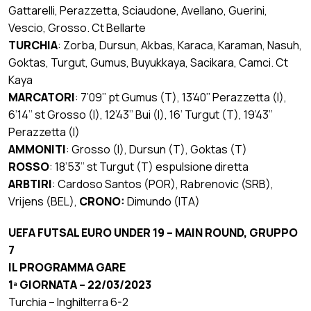
Gattarelli, Perazzetta, Sciaudone, Avellano, Guerini,
Vescio, Grosso. Ct Bellarte
TURCHIA
: Zorba, Dursun, Akbas, Karaca, Karaman, Nasuh,
Goktas, Turgut, Gumus, Buyukkaya, Sacikara, Camci. Ct
Kaya
MARCATORI
: 7’09’’ pt Gumus (T), 13’40’’ Perazzetta (I),
6’14’’ st Grosso (I), 12’43’’ Bui (I), 16’ Turgut (T), 19’43’’
Perazzetta (I)
AMMONITI
: Grosso (I), Dursun (T), Goktas (T)
ROSSO
: 18’53’’ st Turgut (T) espulsione diretta
ARBTIRI
: Cardoso Santos (POR), Rabrenovic (SRB),
Vrijens (BEL),
CRONO:
Dimundo (ITA)
UEFA FUTSAL EURO UNDER 19 – MAIN ROUND, GRUPPO
7
IL PROGRAMMA GARE
1ª GIORNATA – 22/03/2023
Turchia – Inghilterra 6-2