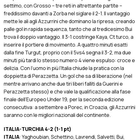
settimo, con Grosso – tre reti in altrettante partite –
freddissimo davanti a Zorba nel siglare il 2-1. Il vantaggio
mette le ali agli Azzurrini che dominano la ripresa, creando
palle gol in rapida sequenza, tanto che al tredicesimo Bui
trova il doppio vantaggio. Il 3-1 costringe Kaya, Ct turco, a
inserire il portiere di movimento. A quattro minuti esatti
dalla fine Turgut, proprio con il 5vs4 segna il 3-2, ma due
minuti più tardi lo stesso numero 4 viene espulso: croce e
delizia. Con l’uomo in più l’Italia chiude la pratica con la
doppietta di Perazzetta. Un gol che sa di liberazione (nel
mentre arrivano anche due tiri liberi falliti da Guerini e
Perazzetta stesso) e che vale la qualificazione alla fase
finale dell’Europeo Under 19, per la seconda edizione
consecutiva: a settembre a Porec, in Croazia, gli Azzurrini
saranno con le migliori nazionali del continente.
ITALIA-TURCHIA 4-2 (1-1 pt)
ITALIA
: Yaghoubian, Schettino, Lavrendi, Salvetti, Bui,