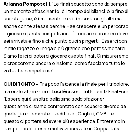
Arianna Pomposelli
. “Le finali scudetto sono da sempre
un momento affascinante: è il tempo dei bilanci, è la fine di
una stagione, è il momento in cui ti misuri con gli altri ma
anche con te stessa perché – se crescere è un percorso
– giocare questa competizione è toccare con mano dove
sei arrivata e fino a che punto puoi spingerti. Esserci con
le mie ragazze è il regalo più grande che potessimo farci.
Siamo felici di poterci giocare queste finali. Ci misureremo
e cresceremo ancora e insieme, come facciamo tutte le
volte che competiamo”.
QUI BITONTO –
Tra poco l’attende la finale per il tricolore,
ma ora le attenzioni di
Luciléia
sono tutte per la Final Four.
“Essere qui è un’altra bellissima soddisfazione:
quest’anno ci siamo confrontate con squadre diverse da
quelle già conosciute – vedi Lazio, Cagliari, CMB – e
questo ci porterà ad avere più esperienza. Entreremo in
campo con le stesse motivazioni avute in Coppa Italia, e