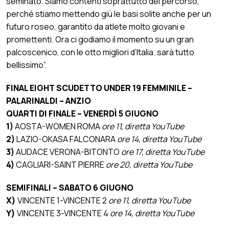
seminato. Siamo contenti soprattutto del percorso,
perché stiamo mettendo giù le basi solite anche per un
futuro roseo, garantito da atlete molto giovani e
promettenti. Ora ci godiamo il momento su un gran
palcoscenico, con le otto migliori d’Italia. sarà tutto
bellissimo”.
FINAL EIGHT SCUDETTO UNDER 19 FEMMINILE –
PALARINALDI – ANZIO
QUARTI DI FINALE – VENERDÌ 5 GIUGNO
1)
AOSTA-WOMEN ROMA
ore 11, diretta YouTube
2)
LAZIO-OKASA FALCONARA
ore 14, diretta YouTube
3)
AUDACE VERONA-BITONTO
ore 17, diretta YouTube
4)
CAGLIARI-SAINT PIERRE
ore 20, diretta YouTube
SEMIFINALI – SABATO 6 GIUGNO
X)
VINCENTE 1-VINCENTE 2
ore 11, diretta YouTube
Y)
VINCENTE 3-VINCENTE 4
ore 14, diretta YouTube