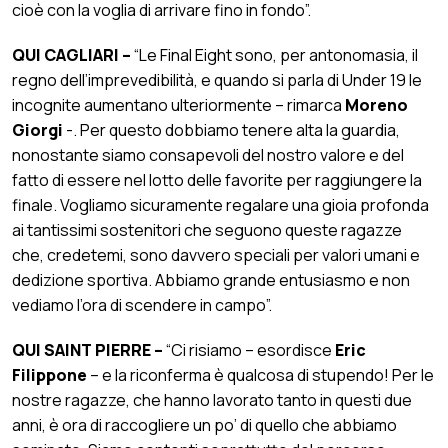
cioè con la voglia di arrivare fino in fondo”.
QUI CAGLIARI –
“Le Final Eight sono, per antonomasia, il
regno dell’imprevedibilità, e quando si parla di Under 19 le
incognite aumentano ulteriormente – rimarca
Moreno
Giorgi
-. Per questo dobbiamo tenere alta la guardia,
nonostante siamo consapevoli del nostro valore e del
fatto di essere nel lotto delle favorite per raggiungere la
finale. Vogliamo sicuramente regalare una gioia profonda
ai tantissimi sostenitori che seguono queste ragazze
che, credetemi, sono davvero speciali per valori umani e
dedizione sportiva. Abbiamo grande entusiasmo e non
vediamo l’ora di scendere in campo”.
QUI SAINT PIERRE –
“Ci risiamo – esordisce
Eric
Filippone
– e la riconferma è qualcosa di stupendo! Per le
nostre ragazze, che hanno lavorato tanto in questi due
anni, è ora di raccogliere un po’ di quello che abbiamo