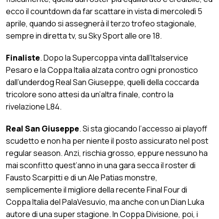
ecco il countdown da far scattare in vista di mercoledì 5
aprile, quando si assegnerà il terzo trofeo stagionale,
sempre in diretta tv, su Sky Sport alle ore 18.
Finaliste
. Dopo la Supercoppa vinta dall’Italservice
Pesaro e la Coppa Italia alzata contro ogni pronostico
dall’underdog Real San Giuseppe, quelli della coccarda
tricolore sono attesi da un’altra finale, contro la
rivelazione L84.
Real San Giuseppe
. Si sta giocando l’accesso ai playoff
scudetto e non ha per niente il posto assicurato nel post
regular season. Anzi, rischia grosso, eppure nessuno ha
mai sconfitto quest’anno in una gara secca il roster di
Fausto Scarpitti e di un Ale Patias monstre,
semplicemente il migliore della recente Final Four di
Coppa Italia del PalaVesuvio, ma anche con un Dian Luka
autore di una super stagione. In Coppa Divisione, poi, i