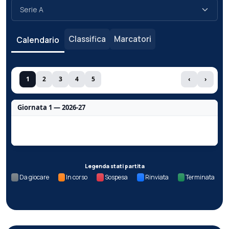
Classifica
Marcatori
Calendario
1
2
3
4
5
‹
›
Giornata 1 — 2026-27
Nessun dato per questa giornata.
Legenda stati partita
Da giocare
In corso
Sospesa
Rinviata
Terminata