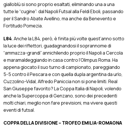
gialloblù si sono proprio esaltati, eliminando una a una
tutte le “cugine”: dal Napoli Futsal alla Feldi Eboli, passando
per il Sandro Abate Avellino, ma anche da Benevento e
Fortitudo Pomezia.
L84
. Anche la L84, però, è finita più volte quest’anno sotto
la luce dei riflettori, guadagnandosi il soprannome di
“ammazza-grandi” annichilendo proprio il Napoli a Cercola
e maramaldeggiando in casa contro l’Olimpus Roma. Ha
appena giocato il suo turno di campionato, pareggiando
5-5 contro il Pescara e con quella dupla argentina da urlo,
Cuzzolino-Vidal, Alfredo Paniccia non si pone limiti. Real
San Giuseppe favorito? La Coppa Italia di Napoli, volendo
anche la Supercoppa di Genzano, sono dei precedenti
molti chiari, meglio non fare previsioni, ma vivere questi
eventi di futsal.
COPPA DELLA DIVISIONE – TROFEO EMILIA-ROMAGNA