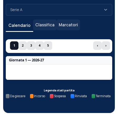
Classifica
Marcatori
Calendario
1
2
3
4
5
‹
›
Giornata 1 — 2026-27
Nessun dato per questa giornata.
Legenda stati partita
Da giocare
In corso
Sospesa
Rinviata
Terminata