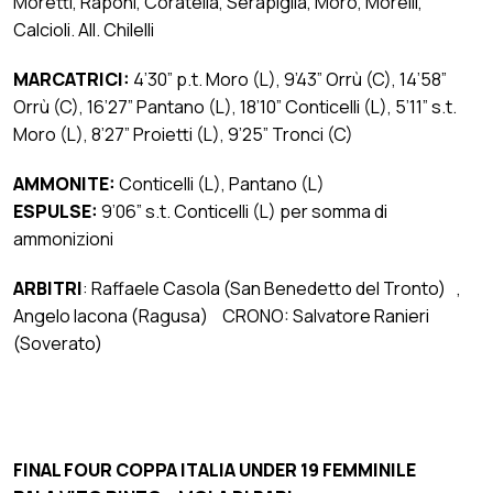
Moretti, Raponi, Coratella, Serapiglia, Moro, Morelli,
Calcioli. All. Chilelli
MARCATRICI:
4’30” p.t. Moro (L), 9’43” Orrù (C), 14’58”
Orrù (C), 16’27” Pantano (L), 18’10” Conticelli (L), 5’11” s.t.
Moro (L), 8’27” Proietti (L), 9’25” Tronci (C)
AMMONITE:
Conticelli (L), Pantano (L)
ESPULSE:
9’06” s.t. Conticelli (L) per somma di
ammonizioni
ARBITRI
: Raffaele Casola (San Benedetto del Tronto) ,
Angelo Iacona (Ragusa) CRONO: Salvatore Ranieri
(Soverato)
FINAL FOUR COPPA ITALIA UNDER 19 FEMMINILE