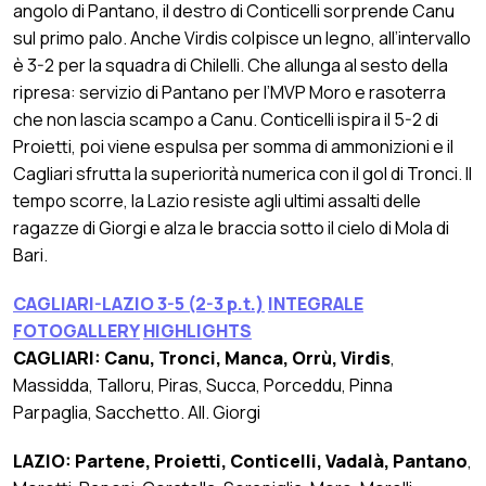
angolo di Pantano, il destro di Conticelli sorprende Canu
sul primo palo. Anche Virdis colpisce un legno, all’intervallo
è 3-2 per la squadra di Chilelli. Che allunga al sesto della
ripresa: servizio di Pantano per l’MVP Moro e rasoterra
che non lascia scampo a Canu. Conticelli ispira il 5-2 di
Proietti, poi viene espulsa per somma di ammonizioni e il
Cagliari sfrutta la superiorità numerica con il gol di Tronci. Il
tempo scorre, la Lazio resiste agli ultimi assalti delle
ragazze di Giorgi e alza le braccia sotto il cielo di Mola di
Bari.
CAGLIARI-LAZIO 3-5 (2-3 p.t.)
INTEGRALE
FOTOGALLERY
HIGHLIGHTS
CAGLIARI:
Canu, Tronci, Manca, Orrù, Virdis
,
Massidda, Talloru, Piras, Succa, Porceddu, Pinna
Parpaglia, Sacchetto. All. Giorgi
LAZIO: Partene, Proietti, Conticelli, Vadalà, Pantano
,