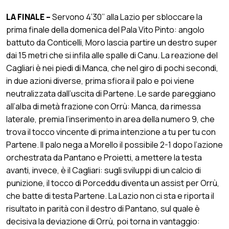
LA FINALE –
Servono 4’30’’ alla Lazio per sbloccare la
prima finale della domenica del Pala Vito Pinto: angolo
battuto da Conticelli, Moro lascia partire un destro super
dai 15 metri che si infila alle spalle di Canu. La reazione del
Cagliari è nei piedi di Manca, che nel giro di pochi secondi,
in due azioni diverse, prima sfiora il palo e poi viene
neutralizzata dall’uscita di Partene. Le sarde pareggiano
all’alba di metà frazione con Orrù: Manca, da rimessa
laterale, premia l’inserimento in area della numero 9, che
trova il tocco vincente di prima intenzione a tu per tu con
Partene. Il palo nega a Morello il possibile 2-1 dopo l’azione
orchestrata da Pantano e Proietti, a mettere la testa
avanti, invece, è il Cagliari: sugli sviluppi di un calcio di
punizione, il tocco di Porceddu diventa un assist per Orrù,
che batte di testa Partene. La Lazio non ci sta e riporta il
risultato in parità con il destro di Pantano, sul quale è
decisiva la deviazione di Orrù, poi torna in vantaggio: