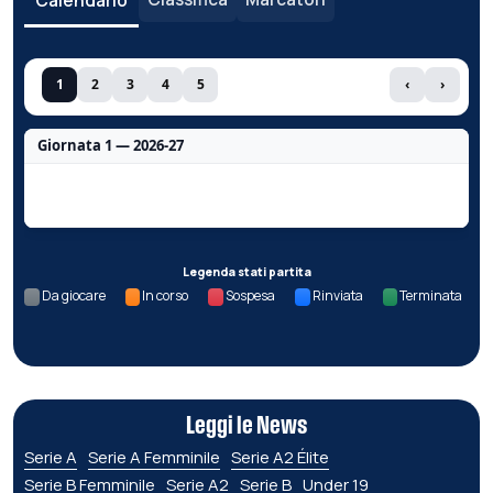
Calendario
1
2
3
4
5
‹
›
Giornata 1 — 2026-27
Nessun dato per questa giornata.
Legenda stati partita
Da giocare
In corso
Sospesa
Rinviata
Terminata
Leggi le News
Serie A
Serie A Femminile
Serie A2 Élite
Serie B Femminile
Serie A2
Serie B
Under 19