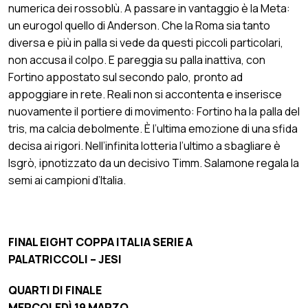
numerica dei rossoblù. A passare in vantaggio è la Meta:
un eurogol quello di Anderson. Che la Roma sia tanto
diversa e più in palla si vede da questi piccoli particolari,
non accusa il colpo. E pareggia su palla inattiva, con
Fortino appostato sul secondo palo, pronto ad
appoggiare in rete. Reali non si accontenta e inserisce
nuovamente il portiere di movimento: Fortino ha la palla del
tris, ma calcia debolmente. È l’ultima emozione di una sfida
decisa ai rigori. Nell’infinita lotteria l’ultimo a sbagliare è
Isgrò, ipnotizzato da un decisivo Timm. Salamone regala la
semi ai campioni d’Italia.
FINAL EIGHT COPPA ITALIA SERIE A
PALATRICCOLI – JESI
QUARTI DI FINALE
MERCOLEDÌ 19 MARZO