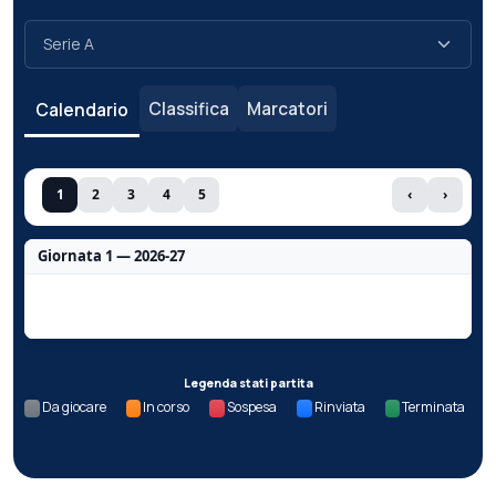
Classifica
Marcatori
Calendario
1
2
3
4
5
‹
›
Giornata 1 — 2026-27
Nessun dato per questa giornata.
Legenda stati partita
Da giocare
In corso
Sospesa
Rinviata
Terminata