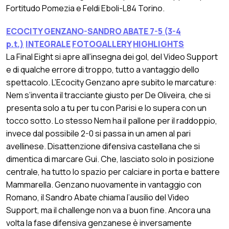
Fortitudo Pomezia e Feldi Eboli-L84 Torino.
ECOCITY GENZANO-SANDRO ABATE 7-5 (3-4
p.t.)
INTEGRALE
FOTOGALLERY
HIGHLIGHTS
La Final Eight si apre all’insegna dei gol, del Video Support
e di qualche errore di troppo, tutto a vantaggio dello
spettacolo. L’Ecocity Genzano apre subito le marcature:
Nem s’inventa il tracciante giusto per De Oliveira, che si
presenta solo a tu per tu con Parisi e lo supera con un
tocco sotto. Lo stesso Nem ha il pallone per il raddoppio,
invece dal possibile 2-0 si passa in un amen al pari
avellinese. Disattenzione difensiva castellana che si
dimentica di marcare Gui. Che, lasciato solo in posizione
centrale, ha tutto lo spazio per calciare in porta e battere
Mammarella. Genzano nuovamente in vantaggio con
Romano, il Sandro Abate chiama l’ausilio del Video
Support, ma il challenge non va a buon fine. Ancora una
volta la fase difensiva genzanese è inversamente