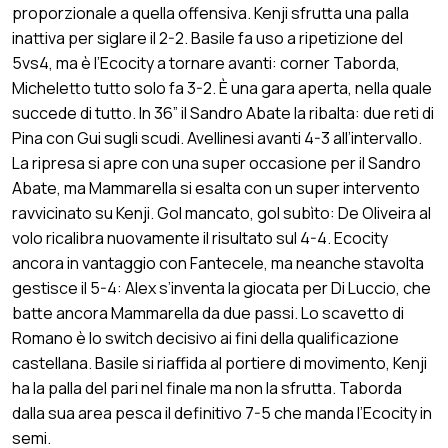
proporzionale a quella offensiva. Kenji sfrutta una palla
inattiva per siglare il 2-2. Basile fa uso a ripetizione del
5vs4, ma è l’Ecocity a tornare avanti: corner Taborda,
Micheletto tutto solo fa 3-2. È una gara aperta, nella quale
succede di tutto. In 36” il Sandro Abate la ribalta: due reti di
Pina con Gui sugli scudi. Avellinesi avanti 4-3 all’intervallo.
La ripresa si apre con una super occasione per il Sandro
Abate, ma Mammarella si esalta con un super intervento
ravvicinato su Kenji. Gol mancato, gol subìto: De Oliveira al
volo ricalibra nuovamente il risultato sul 4-4. Ecocity
ancora in vantaggio con Fantecele, ma neanche stavolta
gestisce il 5-4: Alex s’inventa la giocata per Di Luccio, che
batte ancora Mammarella da due passi. Lo scavetto di
Romano è lo switch decisivo ai fini della qualificazione
castellana. Basile si riaffida al portiere di movimento, Kenji
ha la palla del pari nel finale ma non la sfrutta. Taborda
dalla sua area pesca il definitivo 7-5 che manda l’Ecocity in
semi.