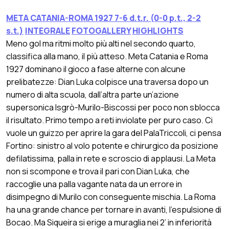
META CATANIA-ROMA 1927 7-6 d.t.r. (0-0 p.t., 2-2
s.t.)
INTEGRALE
FOTOGALLERY
HIGHLIGHTS
Meno gol ma ritmi molto più alti nel secondo quarto,
classifica alla mano, il più atteso. Meta Catania e Roma
1927 dominano il gioco a fase alterne con alcune
prelibatezze: Dian Luka colpisce una traversa dopo un
numero di alta scuola, dall’altra parte un’azione
supersonica Isgrò-Murilo-Biscossi per poco non sblocca
il risultato. Primo tempo a reti inviolate per puro caso. Ci
vuole un guizzo per aprire la gara del PalaTriccoli, ci pensa
Fortino: sinistro al volo potente e chirurgico da posizione
defilatissima, palla in rete e scroscio di applausi. La Meta
non si scompone e trova il pari con Dian Luka, che
raccoglie una palla vagante nata da un errore in
disimpegno di Murilo con conseguente mischia. La Roma
ha una grande chance per tornare in avanti, l’espulsione di
Bocao. Ma Siqueira si erige a muraglia nei 2’ in inferiorità