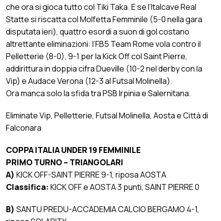
che ora si gioca tutto col Tiki Taka. E se l’Italcave Real
Statte si riscatta col Molfetta Femminile (5-0 nella gara
disputata ieri), quattro esordi a suon di gol costano
altrettante eliminazioni: l’FB5 Team Rome vola contro il
Pelletterie (8-0), 9-1 per la Kick Off col Saint Pierre,
addirittura in doppia cifra Dueville (10-2 nel derby con la
Vip) e Audace Verona (12-3 al Futsal Molinella).
Ora manca solo la sfida tra PSB Irpinia e Salernitana.
Eliminate Vip, Pelletterie, Futsal Molinella, Aosta e Città di
Falconara
COPPA ITALIA UNDER 19 FEMMINILE
PRIMO TURNO – TRIANGOLARI
A)
KICK OFF-SAINT PIERRE 9-1, riposa AOSTA
Classifica:
KICK OFF e AOSTA 3 punti, SAINT PIERRE 0
B)
SANTU PREDU-ACCADEMIA CALCIO BERGAMO 4-1,