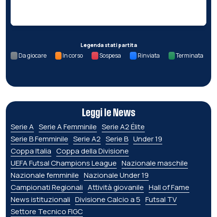
Nessun dato per questa giornata.
Legenda stati partita
Da giocare
In corso
Sospesa
Rinviata
Terminata
Leggi le News
Serie A
Serie A Femminile
Serie A2 Élite
Serie B Femminile
Serie A2
Serie B
Under 19
Coppa Italia
Coppa della Divisione
UEFA Futsal Champions League
Nazionale maschile
Nazionale femminile
Nazionale Under 19
Campionati Regionali
Attività giovanile
Hall of Fame
News istituzionali
Divisione Calcio a 5
Futsal TV
Settore Tecnico FIGC