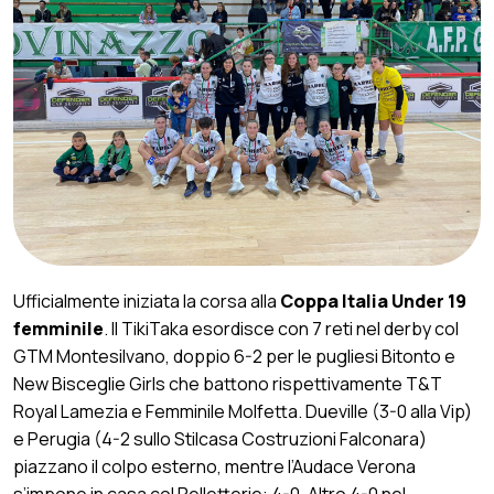
Ufficialmente iniziata la corsa alla
Coppa Italia Under 19
femminile
. Il TikiTaka esordisce con 7 reti nel derby col
GTM Montesilvano, doppio 6-2 per le pugliesi Bitonto e
New Bisceglie Girls che battono rispettivamente T&T
Royal Lamezia e Femminile Molfetta. Dueville (3-0 alla Vip)
e Perugia (4-2 sullo Stilcasa Costruzioni Falconara)
piazzano il colpo esterno, mentre l’Audace Verona
s’impone in casa col Pelletterie: 4-0. Altro 4-0 nel