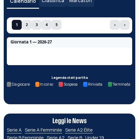
Classifica
Marcatori
Calendario
1
2
3
4
5
‹
›
Giornata 1 — 2026-27
Nessun dato per questa giornata.
Legenda stati partita
Da giocare
In corso
Sospesa
Rinviata
Terminata
Leggi le News
Serie A
Serie A Femminile
Serie A2 Élite
Serie B Femminile
Serie A2
Serie B
Under 19