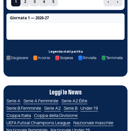
1
2
3
4
5
‹
›
Giornata 1 — 2026-27
Nessun dato per questa giornata.
Legenda stati partita
Da giocare
In corso
Sospesa
Rinviata
Terminata
Leggi le News
Serie A
Serie A Femminile
Serie A2 Élite
Serie B Femminile
Serie A2
Serie B
Under 19
Coppa Italia
Coppa della Divisione
UEFA Futsal Champions League
Nazionale maschile
Nazionale femminile
Nazionale Under 19