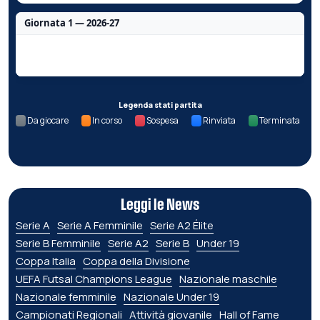
Giornata 1 — 2026-27
Nessun dato per questa giornata.
Legenda stati partita
Da giocare
In corso
Sospesa
Rinviata
Terminata
Leggi le News
Serie A
Serie A Femminile
Serie A2 Élite
Serie B Femminile
Serie A2
Serie B
Under 19
Coppa Italia
Coppa della Divisione
UEFA Futsal Champions League
Nazionale maschile
Nazionale femminile
Nazionale Under 19
Campionati Regionali
Attività giovanile
Hall of Fame