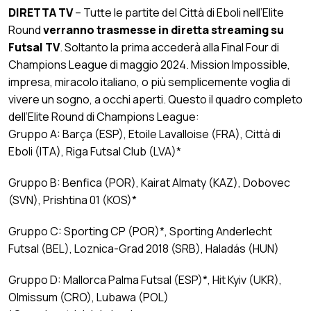
DIRETTA TV
– Tutte le partite del Città di Eboli nell’Elite
Round
verranno trasmesse in diretta streaming su
Futsal TV
. Soltanto la prima accederà alla Final Four di
Champions League di maggio 2024. Mission Impossible,
impresa, miracolo italiano, o più semplicemente voglia di
vivere un sogno, a occhi aperti. Questo il quadro completo
dell’Elite Round di Champions League:
Gruppo A: Barça (ESP), Etoile Lavalloise (FRA), Città di
Eboli (ITA), Riga Futsal Club (LVA)*
Gruppo B: Benfica (POR), Kairat Almaty (KAZ), Dobovec
(SVN), Prishtina 01 (KOS)*
Gruppo C: Sporting CP (POR)*, Sporting Anderlecht
Futsal (BEL), Loznica-Grad 2018 (SRB), Haladás (HUN)
Gruppo D: Mallorca Palma Futsal (ESP)*, Hit Kyiv (UKR),
Olmissum (CRO), Lubawa (POL)