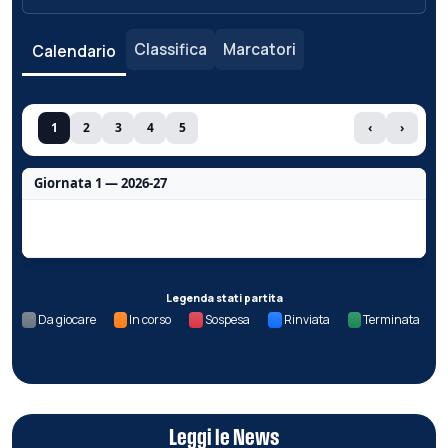
Classifica
Marcatori
Calendario
1
2
3
4
5
‹
›
Giornata 1 — 2026-27
Nessun dato per questa giornata.
Legenda stati partita
Da giocare
In corso
Sospesa
Rinviata
Terminata
Leggi le News