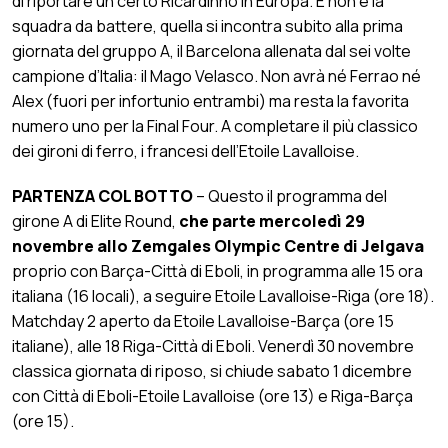
di riportare un certo Ricardinho in Europa. E non è la
squadra da battere, quella si incontra subito alla prima
giornata del gruppo A, il Barcelona allenata dal sei volte
campione d’Italia: il Mago Velasco. Non avrà né Ferrao né
Alex (fuori per infortunio entrambi) ma resta la favorita
numero uno per la Final Four. A completare il più classico
dei gironi di ferro, i francesi dell’Etoile Lavalloise.
PARTENZA COL BOTTO
– Questo il programma del
girone A di Elite Round,
che parte mercoledì 29
novembre allo Zemgales Olympic Centre di Jelgava
proprio con Barça-Città di Eboli, in programma alle 15 ora
italiana (16 locali), a seguire Etoile Lavalloise-Riga (ore 18).
Matchday 2 aperto da Etoile Lavalloise-Barça (ore 15
italiane), alle 18 Riga-Città di Eboli. Venerdì 30 novembre
classica giornata di riposo, si chiude sabato 1 dicembre
con Città di Eboli-Etoile Lavalloise (ore 13) e Riga-Barça
(ore 15).