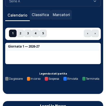
Classifica
Marcatori
Calendario
1
2
3
4
5
‹
›
Giornata 1 — 2026-27
Nessun dato per questa giornata.
Legenda stati partita
Da giocare
In corso
Sospesa
Rinviata
Terminata