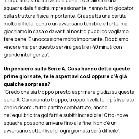
“Li abbiamo studiati tanto e bene. Lo Stalitsa è una
squadra dalla fisicità impressionante, hanno tutti giocatori
dalla struttura fisica importante. Ci aspetta una partita
molto difficile, contro un avversario temibile e forte, ma
giochiamo in casa e davanti al nostro pubblico vogliamo
fare bene. È un’occasione molto importante. Dobbiamo
vincere ma per questo servirà gestire i 40 minuti con
grande intelligenza”.
Un pensiero sulla Serie A. Cosa hanno detto queste
prime giornate, te le aspettavi così oppure c’è già
qualche sorpresa?
“Credo che sia troppo presto esprimere giudizi su questa
serie A. Campionato troppo, troppo, livellato, il più livellato
che io ricordi: tutte partite combattute, anche
nell’equilibrio tra gol fatti e subiti: incredibile! Otto-nove
squadre possono arrivare fino alla fine. Non c’è un
avversario sotto il livello, ogni giornata sarà difficile”.