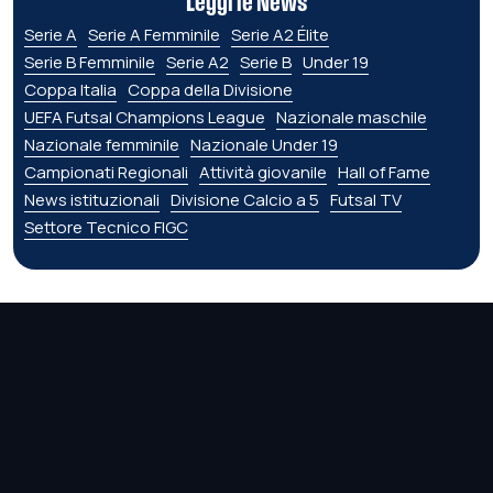
Leggi le News
Serie A
Serie A Femminile
Serie A2 Élite
Serie B Femminile
Serie A2
Serie B
Under 19
Coppa Italia
Coppa della Divisione
UEFA Futsal Champions League
Nazionale maschile
Nazionale femminile
Nazionale Under 19
Campionati Regionali
Attività giovanile
Hall of Fame
News istituzionali
Divisione Calcio a 5
Futsal TV
Settore Tecnico FIGC