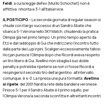
Feldi
, a cui la legge dell’ex (Murilo Schiochet) non è
afflittiva: rimonta e 3-1 all’Italservice.
IL POSTICIPO
– La seconda giornata di regular season si
chiude con il largo successo di un Sandro Abate che
sbanca 5-1 Verona nello SKY Match, chiudendo la pratica
Olimpia già nel primo tempo. Un primo tempo aperto da
Etzi e dal raddoppio di Gui che indirizzano l’incontro tutto
dalla parte dei Lupi irpini. Scaligeri eccessivamente fallosi:
Hozjan punisce l’Olimpia dopo che Ricordi aveva respinto
un tiro libero di Gui. Avellino non sbaglia il suo doble
penalty e potrebbe ripetersi se non ci fosse Ricordi a
respingersi il secondo tiro dell’argentino: all’intervallo,
comunque, è 4-0. La ripresa una pura formalità:
Avellino
si ripete
, del 2001 Nardi la rete della bandiera veronese.
Finisce 5-1 per il Sandro Abate è il primo squillo, per
l’Olimpia Verona la seconda sconfitta in altrettanti incontri.