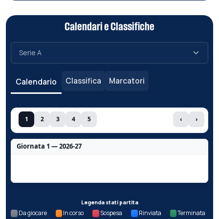
Calendari e Classifiche
Classifica
Marcatori
Calendario
1
2
3
4
5
‹
›
Giornata 1 — 2026-27
Nessun dato per questa giornata.
Legenda stati partita
Da giocare
In corso
Sospesa
Rinviata
Terminata