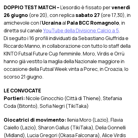
DOPPIO TEST MATCH –
L’esordio è fissato per
venerdì
26 giugno
(ore 20), con replica
sabato 27
(ore 17,30), in
amichevole con l’
Ucraina
al
Pala BCC Romagnolo
, in
diretta sul canale
YouTube della Divisione Calcio a 5
.
Di seguito i 16 profili individuati da Sebastiano Giuffrida e
Riccardo Manno, in collaborazione con tutto lo staff della
KINTO Futsal Future Cup femminile. Moro, Virdis e Orrù
hanno già vestito la maglia della Nazionale maggiore in
occasione della Futsal Week vinta a Porec, in Croazia, lo
scorso 21 giugno.
LE CONVOCATE
Portieri:
Nicole Ginocchio (Città di Thiene), Stefania
Coda (Bitonto), Sofia Negri (TikiTaka)
Giocatrici di movimento:
Ilenia Moro (Lazio), Flavia
Caiello (Lazio), Sharon Gallus (TikiTaka), Delia Gonnelli
(Midland), Lucia Gregori (Okasa Falconara), Alice Virdis