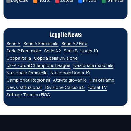
Da giocare
In corso
Sospesa
Rinviata
Terminata
Leggi le News
Serie A
Serie A Femminile
Serie A2 Élite
Serie B Femminile
Serie A2
Serie B
Under 19
Coppa Italia
Coppa della Divisione
UEFA Futsal Champions League
Nazionale maschile
Nazionale femminile
Nazionale Under 19
Campionati Regionali
Attività giovanile
Hall of Fame
News istituzionali
Divisione Calcio a 5
Futsal TV
Settore Tecnico FIGC