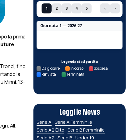
1
2
3
4
5
‹
›
Giornata 1 — 2026-27
opo la prima
Nessun dato per questa giornata.
Future
Legenda stati partita
Tronci, fino
Da giocare
In corso
Sospesa
ortando la
Rinviata
Terminata
u Minnì. 13-
Leggi le News
Serie A
Serie A Femminile
ri. All.
Serie A2 Élite
Serie B Femminile
Serie A2
Serie B
Under 19