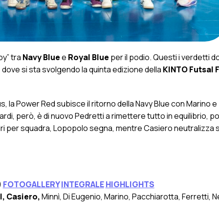
by” tra
Navy Blue
e
Royal Blue
per il podio. Questi i verdetti d
 dove si sta svolgendo la quinta edizione della
KINTO Futsal 
s, la Power Red subisce il ritorno della Navy Blue con Marino e 
ardi, però, è di nuovo Pedretti a rimettere tutto in equilibrio, p
o 13 tiri per squadra, Lopopolo segna, mentre Casiero neutralizza s
)
FOTOGALLERY
INTEGRALE
HIGHLIGHTS
l, Casiero,
Minnì, Di Eugenio, Marino, Pacchiarotta, Ferretti, Neg