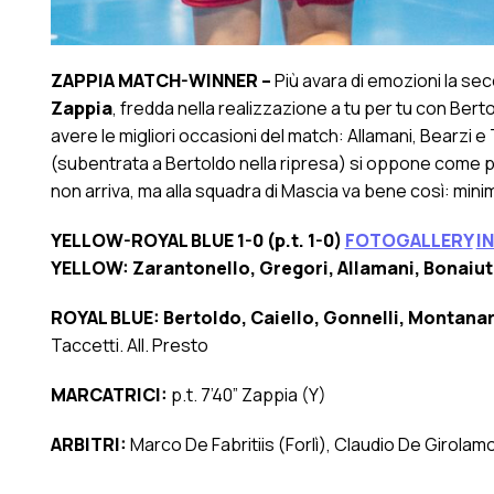
ZAPPIA MATCH-WINNER –
Più avara di emozioni la sec
Zappia
, fredda nella realizzazione a tu per tu con Berto
avere le migliori occasioni del match: Allamani, Bearzi 
(subentrata a Bertoldo nella ripresa) si oppone come può 
non arriva, ma alla squadra di Mascia va bene così: min
YELLOW-ROYAL BLUE 1-0 (p.t. 1-0)
FOTOGALLERY
I
YELLOW: Zarantonello, Gregori, Allamani, Bonaiut
ROYAL BLUE: Bertoldo, Caiello, Gonnelli, Montanar
Taccetti. All. Presto
MARCATRICI:
p.t. 7’40” Zappia (Y)
ARBITRI:
Marco De Fabritiis (Forlì), Claudio De Giro