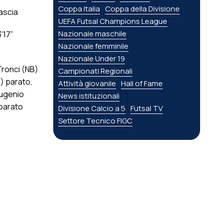
Coppa Italia
Coppa della Divisione
Mascia
UEFA Futsal Champions League
Nazionale maschile
’17”
Nazionale femminile
Nazionale Under 19
Tronci (NB)
Campionati Regionali
R) parato,
Attività giovanile
Hall of Fame
Eugenio
News istituzionali
 parato
Divisione Calcio a 5
Futsal TV
Settore Tecnico FIGC