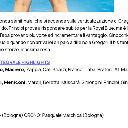
onda semifinale, che si accende sulla verticalizzazione di Gre
ldo. Principi prova a rispondere subito per la Royal Blue, ma è 
e Taba provano più volte ad incrementare il vantaggio. Ginocchi
e quando non arriva lei è il palo a dire no a Gregori. Il bis ta
imo sforzo, massima resa.
NTEGRALE
HIGHLIGHTS
o, Masiero,
Zappia, Calì, Bearzi, Franco, Taba, Pratesi. All. M
i, Meniconi,
Marelli, Beretta, Muscarà, Simongini, Principi, Gi
lamo (Bologna) CRONO: Pasquale Marchica (Bologna)