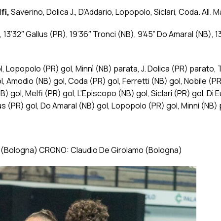
fi,
Saverino, Dolica J., D’Addario, Lopopolo, Siclari, Coda. All. 
, 13’32″ Gallus (PR), 19’36″ Tronci (NB), 9’45” Do Amaral (NB), 13
, Lopopolo (PR) gol, Minnì (NB) parata, J. Dolica (PR) parato, 
l, Amodio (NB) gol, Coda (PR) gol, Ferretti (NB) gol, Nobile (P
) gol, Melfi (PR) gol, L’Episcopo (NB) gol, Siclari (PR) gol, Di 
lus (PR) gol, Do Amaral (NB) gol, Lopopolo (PR) gol, Minnì (NB)
a (Bologna) CRONO: Claudio De Girolamo (Bologna)