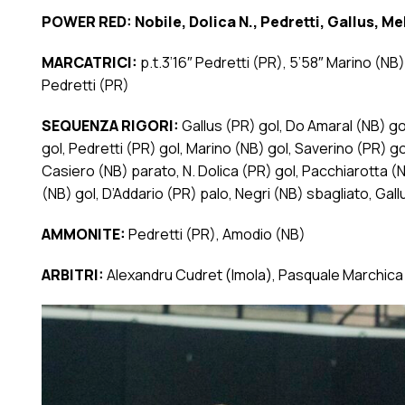
POWER RED: Nobile, Dolica N., Pedretti, Gallus, Mel
MARCATRICI:
p.t.3’16″ Pedretti (PR), 5’58″ Marino (NB)
Pedretti (PR)
SEQUENZA RIGORI:
Gallus (PR) gol, Do Amaral (NB) gol
gol, Pedretti (PR) gol, Marino (NB) gol, Saverino (PR) go
Casiero (NB) parato, N. Dolica (PR) gol, Pacchiarotta (NB
(NB) gol, D’Addario (PR) palo, Negri (NB) sbagliato, Gal
AMMONITE:
Pedretti (PR), Amodio (NB)
ARBITRI:
Alexandru Cudret (Imola), Pasquale Marchic