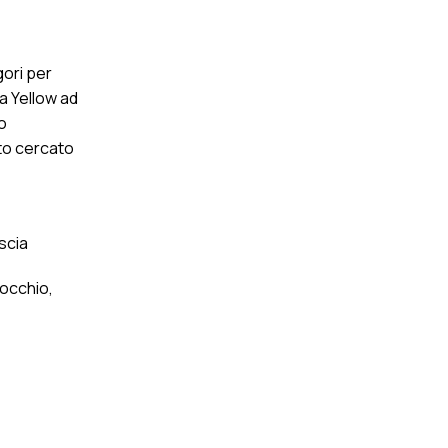
gori per
la Yellow ad
o
nto cercato
ascia
nocchio,