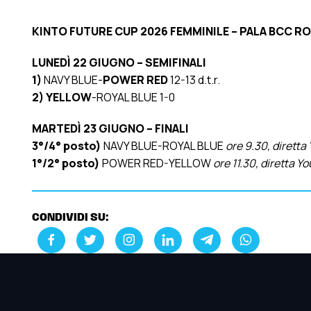
KINTO FUTURE CUP 2026 FEMMINILE – PALA BCC 
LUNEDÌ 22 GIUGNO – SEMIFINALI
1)
NAVY BLUE-
POWER RED
12-13 d.t.r.
2) YELLOW
-ROYAL BLUE 1-0
MARTEDÌ 23 GIUGNO – FINALI
3°/4° posto)
NAVY BLUE-ROYAL BLUE
ore 9.30, dirett
1°/2° posto)
POWER RED-YELLOW
ore 11.30, diretta 
CONDIVIDI SU: