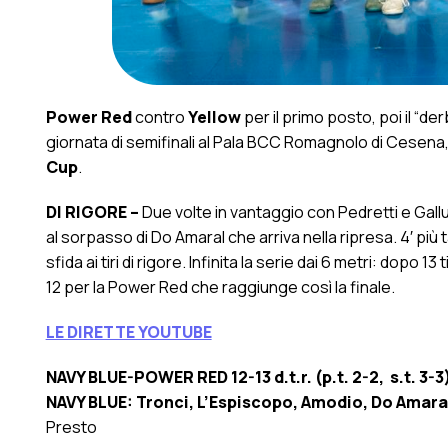
Power Red
contro
Yellow
per il primo posto, poi il “der
giornata di semifinali al Pala BCC Romagnolo di Cesena,
Cup
.
DI RIGORE –
Due volte in vantaggio con Pedretti e Gallu
al sorpasso di Do Amaral che arriva nella ripresa. 4′ più t
sfida ai tiri di rigore. Infinita la serie dai 6 metri: dop
12 per la Power Red che raggiunge così la finale.
LE DIRETTE YOUTUBE
NAVY BLUE-POWER RED 12-13 d.t.r. (p.t. 2-2, s.t. 3-3
NAVY BLUE: Tronci, L’Espiscopo, Amodio, Do Amara
Presto