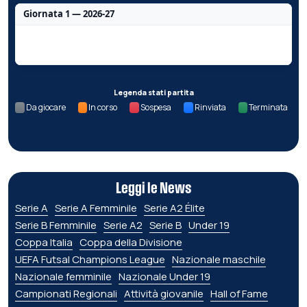
Giornata 1 — 2026-27
Nessun dato per questa giornata.
Legenda stati partita
Da giocare
In corso
Sospesa
Rinviata
Terminata
Leggi le News
Serie A
Serie A Femminile
Serie A2 Élite
Serie B Femminile
Serie A2
Serie B
Under 19
Coppa Italia
Coppa della Divisione
UEFA Futsal Champions League
Nazionale maschile
Nazionale femminile
Nazionale Under 19
Campionati Regionali
Attività giovanile
Hall of Fame