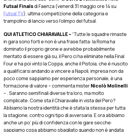
Futsal Finals
di Faenza (venerdì 31 maggio ore 14 su
Futsal TV
), ultima competizione della categoria e
trampolino di lancio verso l’olimpo del futsal.
QUI ATLETICO CHIARAVALLE –
“Tutte le squadre rimaste
in gara sono forti e non è una frase fatta: la Roma ha
dominato il proprio girone e avrebbe probabilmente
meritato di essere già su, il Pero ci ha eliminate nella Final
Four e ha poi vinto la Coppa, anche il Pistoia, che è riuscito
a qualificarsi andando a vincere a Napoli, impresa non da
poco come sappiamo per esperienza personale, è una
formazione di valore – commenta mister
Nicolò Molinelli
– . Saranno semifinali diverse tra loro, ma molto
complicate. Come sta il Chiaravalle in vista del Pero?
Abbiamo la nostra identità che è stata la stessa per tutta
la stagione, contro ogni tipo di avversaria. E ora abbiamo
anche un po’ più di confidenza con le gare secche:
sappiamo cosa abbiamo sbagliato quando non è andata