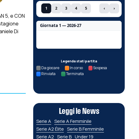
1
2
3
4
5
‹
›
CAN 5, e CON
 stagione
Giornata 1 — 2026-27
aniele Di
Nessun dato per questa giornata.
Legenda stati partita
Da giocare
In corso
Sospesa
Rinviata
Terminata
Leggi le News
Serie A
Serie A Femminile
Serie A2 Élite
Serie B Femminile
Serie A2
Serie B
Under 19