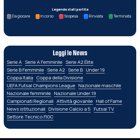
Legenda stati partita
Da giocare
In corso
Sospesa
Rinviata
Terminata
Leggi le News
Serie A
Serie A Femminile
Serie A2 Élite
Serie B Femminile
Serie A2
Serie B
Under 19
Coppa Italia
Coppa della Divisione
UEFA Futsal Champions League
Nazionale maschile
Nazionale femminile
Nazionale Under 19
Campionati Regionali
Attività giovanile
Hall of Fame
News istituzionali
Divisione Calcio a 5
Futsal TV
Settore Tecnico FIGC