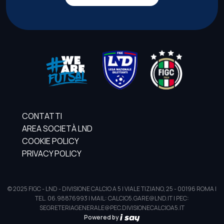
CONTATTI
AREA SOCIETÀ LND
COOKIE POLICY
PRIVACY POLICY
© 2025 FIGC - LND - DIVISIONE CALCIO A 5 | VIALE TIZIANO, 25 - 00196 ROMA |
TEL. 06.98876993 | MAIL: CALCIO5.GARE@LND.IT | PEC:
SEGRETERIAGENERALE@PEC.DIVISIONECALCIOA5.IT
Powered by