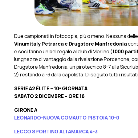
Due campionati in fotocopia, più o meno. Nessuna dell
Vinumitaly Petrarca e Drugstore Manfredonia
conso
e soci fanno un bel regalo al club di Morlino (
1000 parti
lunghezze di vantaggio dalla rivelazione Pordenone, co
Drugstore Manfredonia, un pirotecnico 8-7 alla Sicurlub
2) restando a -3 dalla capolista. Di seguito tutti i risultati e
SERIE A2 ÉLITE – 10ª GIORNATA
SABATO 2 DICEMBRE – ORE 16
GIRONE A
LEONARDO-NUOVA COMAUTO PISTOIA 10-0
LECCO SPORTING ALTAMARCA 4-3