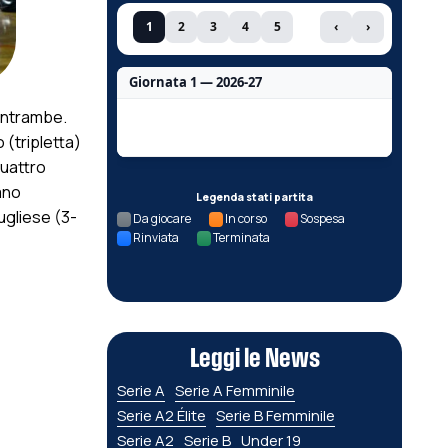
1
2
3
4
5
‹
›
Giornata 1 — 2026-27
entrambe.
Nessun dato per questa giornata.
o (tripletta)
quattro
ano
Legenda stati partita
ugliese (3-
Da giocare
In corso
Sospesa
Rinviata
Terminata
Leggi le News
Serie A
Serie A Femminile
Serie A2 Élite
Serie B Femminile
Serie A2
Serie B
Under 19