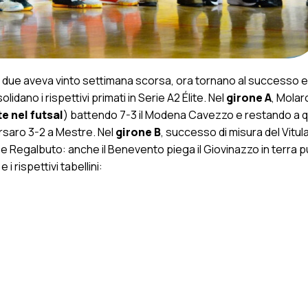
e due aveva vinto settimana scorsa, ora tornano al successo 
lidano i rispettivi primati in Serie A2 Élite. Nel
girone A
, Molar
te nel futsal
) battendo 7-3 il Modena Cavezzo e restando a 
rsaro 3-2 a Mestre. Nel
girone B
, successo di misura del Vitul
e Regalbuto: anche il Benevento piega il Giovinazzo in terra p
 i rispettivi tabellini: