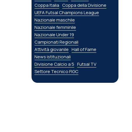
Coppa Italia
Coppa della Divisione
UEFA Futsal Champions League
Nazionale maschile
Nazionale femminile
Nazionale Under 19
Campionati Regionali
Attività giovanile
Hall of Fame
News istituzionali
Divisione Calcio a 5
Futsal TV
Settore Tecnico FIGC