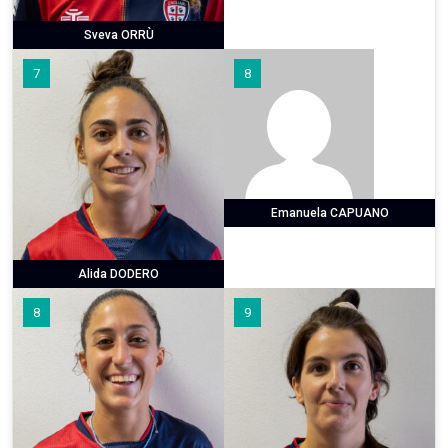
Sveva ORRÙ
7
8
Emanuela CAPUANO
Alida DODERO
8
9