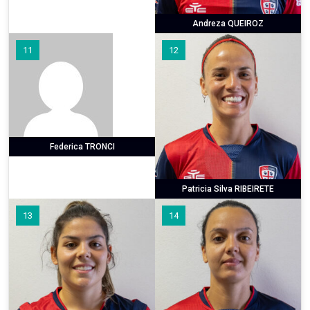
Andreza QUEIROZ
11
12
Federica TRONCI
Patricia Silva RIBEIRETE
13
14