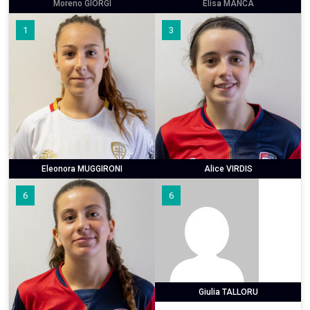
Moreno GIORGI
Elisa MANCA
1
3
Eleonora MUGGIRONI
Alice VIRDIS
6
6
Giulia TALLORU