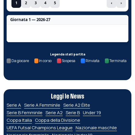
1
2
3
4
5
‹
›
Giornata 1 — 2026-27
Nessun dato per questa giornata.
Legenda stati partita
Da giocare
In corso
Sospesa
Rinviata
Terminata
Leggi le News
Serie A
Serie A Femminile
Serie A2 Élite
Serie B Femminile
Serie A2
Serie B
Under 19
Coppa Italia
Coppa della Divisione
UEFA Futsal Champions League
Nazionale maschile