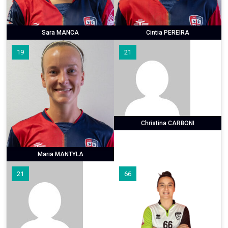
Sara MANCA
Cintia PEREIRA
19
21
Christina CARBONI
Maria MANTYLA
21
66