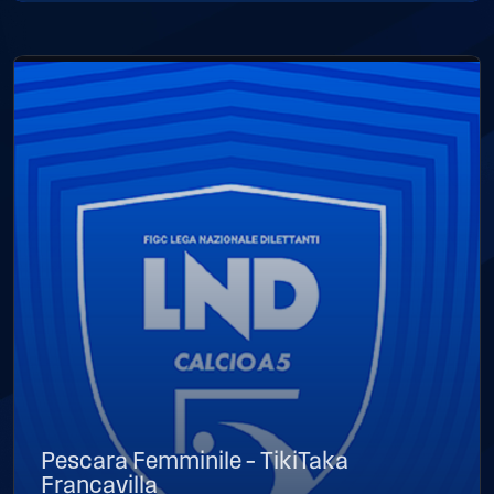
Pescara Femminile – TikiTaka
Francavilla