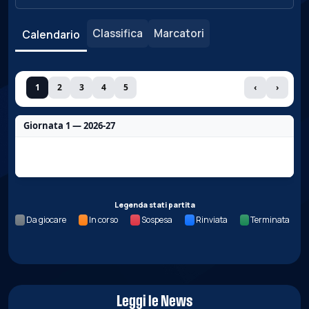
Classifica
Marcatori
Calendario
1
2
3
4
5
‹
›
Giornata 1 — 2026-27
Nessun dato per questa giornata.
Legenda stati partita
Da giocare
In corso
Sospesa
Rinviata
Terminata
Leggi le News