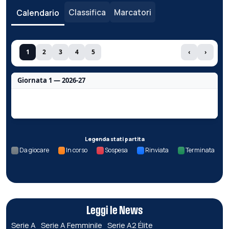
Classifica
Marcatori
Calendario
1
2
3
4
5
‹
›
Giornata 1 — 2026-27
Nessun dato per questa giornata.
Legenda stati partita
Da giocare
In corso
Sospesa
Rinviata
Terminata
Leggi le News
Serie A
Serie A Femminile
Serie A2 Élite