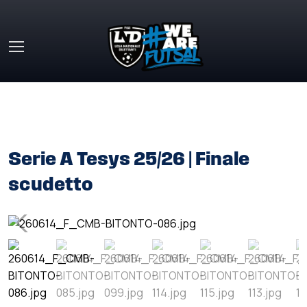
Skip to main content
HOME
»
GALLERY
»
SERIE A TESYS 25/26 | FINALE
SCUDETTO
Serie A Tesys 25/26 | Finale
scudetto