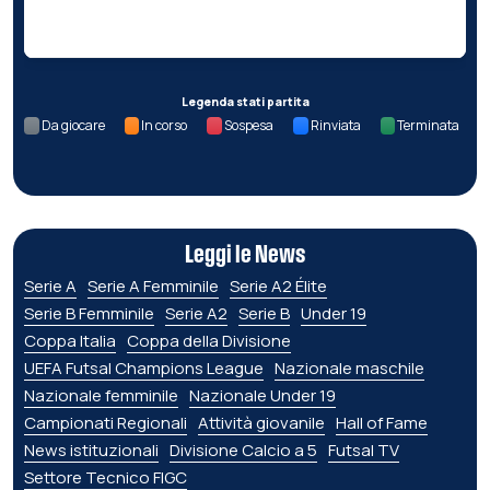
Nessun dato per questa giornata.
Legenda stati partita
Da giocare
In corso
Sospesa
Rinviata
Terminata
Leggi le News
Serie A
Serie A Femminile
Serie A2 Élite
Serie B Femminile
Serie A2
Serie B
Under 19
Coppa Italia
Coppa della Divisione
UEFA Futsal Champions League
Nazionale maschile
Nazionale femminile
Nazionale Under 19
Campionati Regionali
Attività giovanile
Hall of Fame
News istituzionali
Divisione Calcio a 5
Futsal TV
Settore Tecnico FIGC