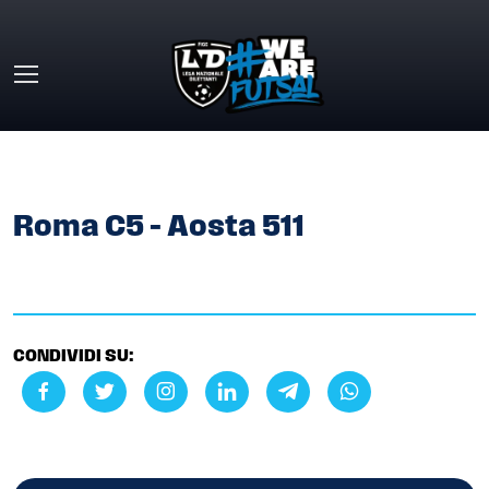
Skip to main content
HOME
»
GALLERY
»
ROMA C5 – AOSTA 511
Roma C5 – Aosta 511
CONDIVIDI SU: