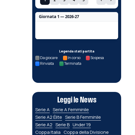
Giornata 1 — 2026-27
Nessun dato per questa giornata.
Legenda stati partita
Da giocare
In corso
Sospesa
Rinviata
Terminata
Leggi le News
Serie A
Serie A Femminile
Serie A2 Élite
Serie B Femminile
Serie A2
Serie B
Under 19
Coppa Italia
Coppa della Divisione