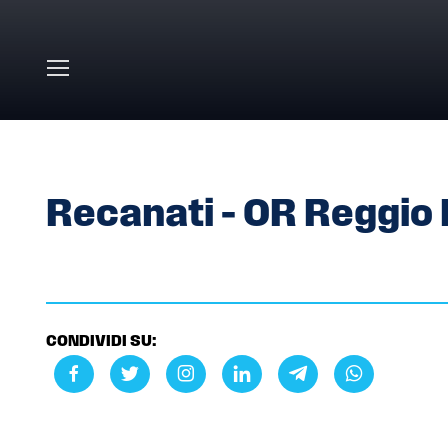
Skip to main content
HOME
»
GALLERY
»
RECANATI – OR REGGIO EMILIA
Recanati – OR Reggio 
CONDIVIDI SU: