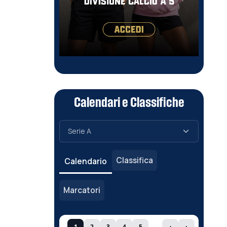
Calendari e Classifiche
Classifica
Calendario
Marcatori
1
2
3
4
5
‹
›