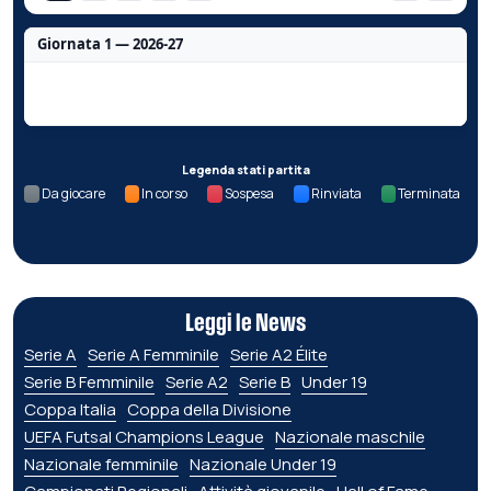
Giornata 1 — 2026-27
Nessun dato per questa giornata.
Legenda stati partita
Da giocare
In corso
Sospesa
Rinviata
Terminata
Leggi le News
Serie A
Serie A Femminile
Serie A2 Élite
Serie B Femminile
Serie A2
Serie B
Under 19
Coppa Italia
Coppa della Divisione
UEFA Futsal Champions League
Nazionale maschile
Nazionale femminile
Nazionale Under 19