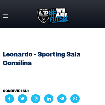
Skip to main content
HOME
»
GALLERY
»
LEONARDO – SPORTING SALA
CONSILINA
Leonardo – Sporting Sala
Consilina
CONDIVIDI SU: