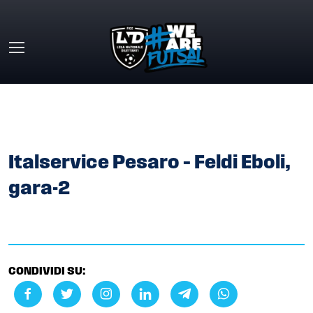
Skip to main content
HOME
»
GALLERY
»
ITALSERVICE PESARO – FELDI EBOLI,
GARA-2
Italservice Pesaro – Feldi Eboli,
gara-2
CONDIVIDI SU: