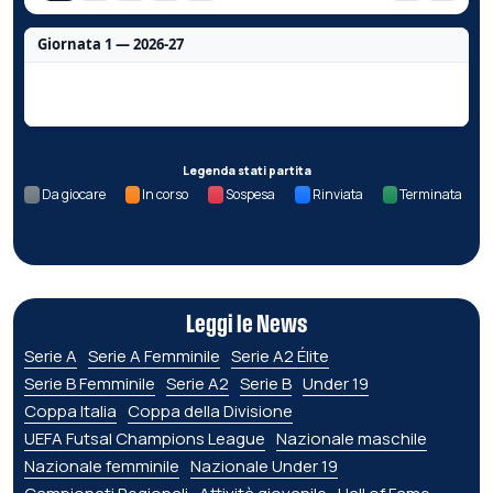
Giornata 1 — 2026-27
Nessun dato per questa giornata.
Legenda stati partita
Da giocare
In corso
Sospesa
Rinviata
Terminata
Leggi le News
Serie A
Serie A Femminile
Serie A2 Élite
Serie B Femminile
Serie A2
Serie B
Under 19
Coppa Italia
Coppa della Divisione
UEFA Futsal Champions League
Nazionale maschile
Nazionale femminile
Nazionale Under 19