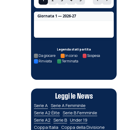
Giornata 1 — 2026-27
Nessun dato per questa giornata.
Legenda stati partita
Da giocare
In corso
Sospesa
Rinviata
Terminata
Leggi le News
Serie A
Serie A Femminile
Serie A2 Élite
Serie B Femminile
Serie A2
Serie B
Under 19
Coppa Italia
Coppa della Divisione