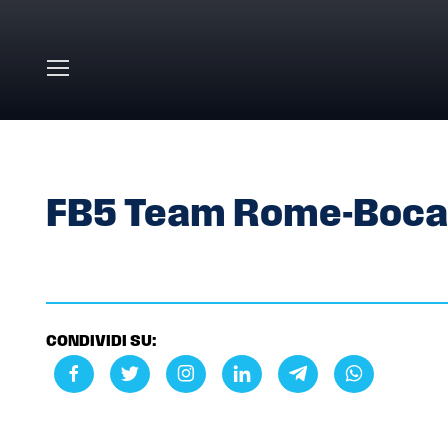
Skip to main content
HOME
»
GALLERY
»
FB5 TEAM ROME-BOCA JUNIOR
FB5 Team Rome-Boca
CONDIVIDI SU: