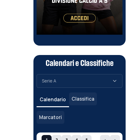
Calendari e Classifiche
Classifica
Calendario
Marcatori
1
2
3
4
5
‹
›