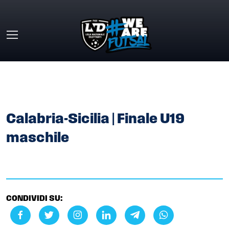
Skip to main content
HOME
»
GALLERY
»
CALABRIA-SICILIA | FINALE U19
MASCHILE
Calabria-Sicilia | Finale U19
maschile
CONDIVIDI SU: