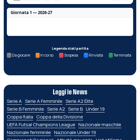
Giornata 1 — 2026-27
Nessun dato per questa giornata.
Legenda stati partita
Da giocare
In corso
Sospesa
Rinviata
Terminata
Leggi le News
Serie A
Serie A Femminile
Serie A2 Élite
Serie B Femminile
Serie A2
Serie B
Under 19
Coppa Italia
Coppa della Divisione
UEFA Futsal Champions League
Nazionale maschile
Nazionale femminile
Nazionale Under 19