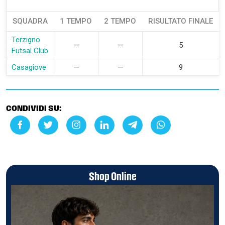
SQUADRA
1 TEMPO
2 TEMPO
RISULTATO FINALE
Terzigno
—
—
5
Futsal Club
Casagiove
—
—
9
CONDIVIDI SU:
Shop Online