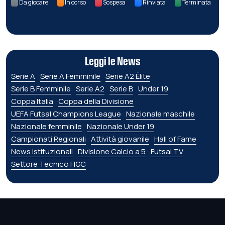
Da giocare
In corso
Sospesa
Rinviata
Terminata
Leggi le News
Serie A
Serie A Femminile
Serie A2 Élite
Serie B Femminile
Serie A2
Serie B
Under 19
Coppa Italia
Coppa della Divisione
UEFA Futsal Champions League
Nazionale maschile
Nazionale femminile
Nazionale Under 19
Campionati Regionali
Attività giovanile
Hall of Fame
News istituzionali
Divisione Calcio a 5
Futsal TV
Settore Tecnico FIGC