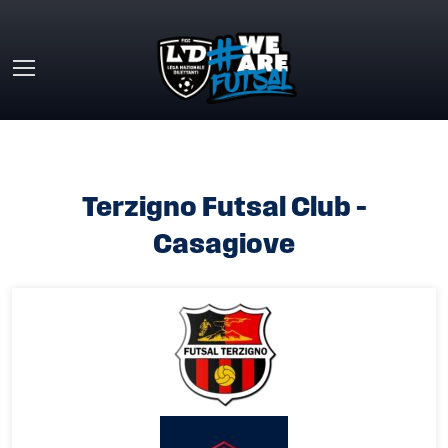
Skip to main content
HOME
»
TERZIGNO FUTSAL CLUB – CASAGIOVE
Terzigno Futsal Club –
Casagiove