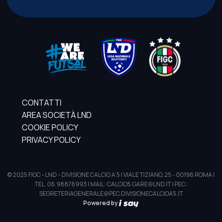
CONTATTI
AREA SOCIETÀ LND
COOKIE POLICY
PRIVACY POLICY
© 2025 FIGC - LND - DIVISIONE CALCIO A 5 | VIALE TIZIANO, 25 - 00196 ROMA |
TEL. 06.98876993 | MAIL: CALCIO5.GARE@LND.IT | PEC:
SEGRETERIAGENERALE@PEC.DIVISIONECALCIOA5.IT
Powered by