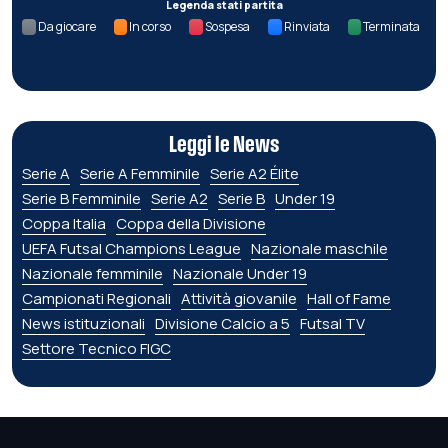
Legenda stati partita
Da giocare
In corso
Sospesa
Rinviata
Terminata
Leggi le News
Serie A
Serie A Femminile
Serie A2 Élite
Serie B Femminile
Serie A2
Serie B
Under 19
Coppa Italia
Coppa della Divisione
UEFA Futsal Champions League
Nazionale maschile
Nazionale femminile
Nazionale Under 19
Campionati Regionali
Attività giovanile
Hall of Fame
News istituzionali
Divisione Calcio a 5
Futsal TV
Settore Tecnico FIGC