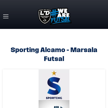
Skip to main content
HOME
»
SPORTING ALCAMO – MARSALA FUTSAL
Sporting Alcamo – Marsala
Futsal