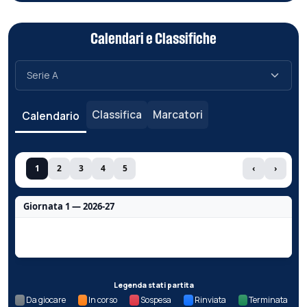
Calendari e Classifiche
Classifica
Marcatori
Calendario
1
2
3
4
5
‹
›
Giornata 1 — 2026-27
Nessun dato per questa giornata.
Legenda stati partita
Da giocare
In corso
Sospesa
Rinviata
Terminata