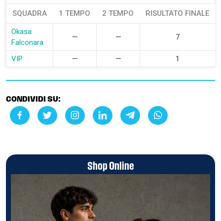
SQUADRA
1 TEMPO
2 TEMPO
RISULTATO FINALE
Okasa
—
—
7
Falconara
VIP
—
—
1
CONDIVIDI SU:
Shop Online