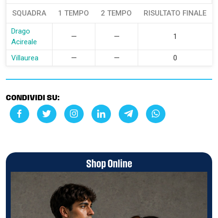
SQUADRA
1 TEMPO
2 TEMPO
RISULTATO FINALE
Drago
—
—
1
Acireale
Villaurea
—
—
0
CONDIVIDI SU:
Shop Online