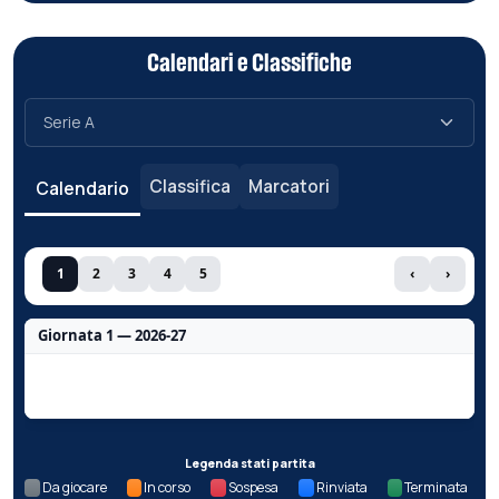
Calendari e Classifiche
Classifica
Marcatori
Calendario
1
2
3
4
5
‹
›
Giornata 1 — 2026-27
Nessun dato per questa giornata.
Legenda stati partita
Da giocare
In corso
Sospesa
Rinviata
Terminata