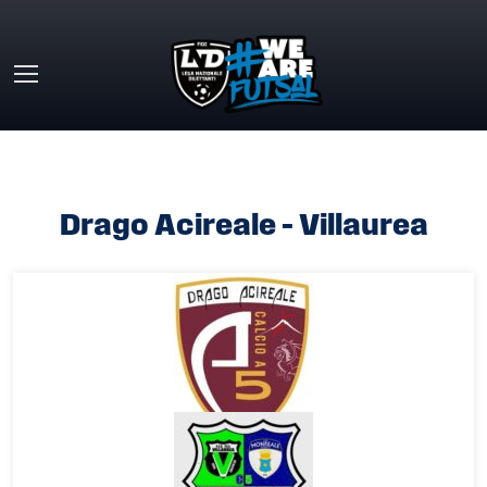
Skip to main content
HOME
»
DRAGO ACIREALE – VILLAUREA
Drago Acireale – Villaurea