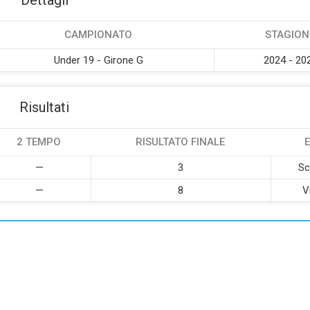
Dettagli
CAMPIONATO
STAGION
Under 19 - Girone G
2024 - 20
Risultati
2 TEMPO
RISULTATO FINALE
E
—
3
Sc
—
8
V