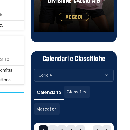
E
25
Calendari e Classifiche
SITO
onfitta
ittoria
Classifica
Calendario
Marcatori
1
2
3
4
5
‹
›