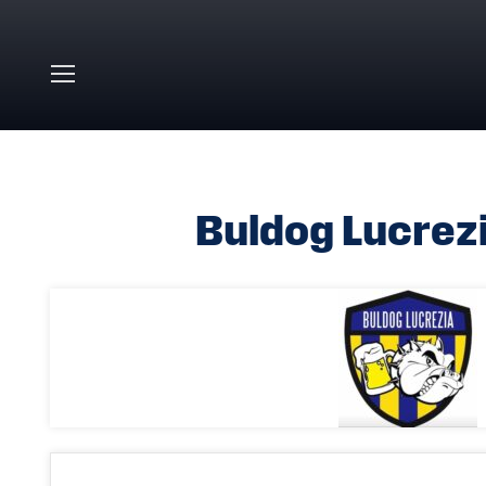
Skip to main content
HOME
»
BULDOG LUCREZIA – ITALSERVICE PESARO
Buldog Lucrezi