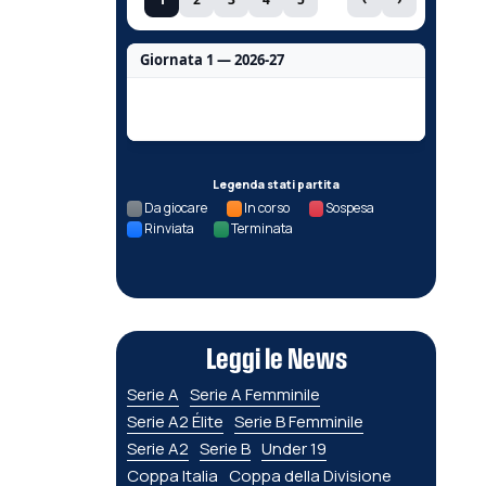
Giornata 1 — 2026-27
Nessun dato per questa giornata.
Legenda stati partita
Da giocare
In corso
Sospesa
Rinviata
Terminata
Leggi le News
Serie A
Serie A Femminile
Serie A2 Élite
Serie B Femminile
Serie A2
Serie B
Under 19
Coppa Italia
Coppa della Divisione