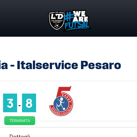
a – Italservice Pesaro
3
8
-
TERMINATA