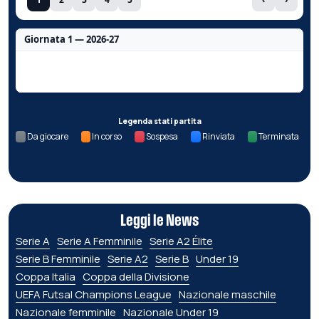
Giornata 1 — 2026-27
Nessun dato per questa giornata.
Legenda stati partita
Da giocare
In corso
Sospesa
Rinviata
Terminata
Leggi le News
Serie A
Serie A Femminile
Serie A2 Élite
Serie B Femminile
Serie A2
Serie B
Under 19
Coppa Italia
Coppa della Divisione
UEFA Futsal Champions League
Nazionale maschile
Nazionale femminile
Nazionale Under 19