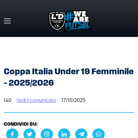
Skip to main content
HOME
»
COMUNICATI STAMPA
»
COPPA ITALIA UNDER 19
FEMMINILE – 2025/2026
Coppa Italia Under 19 Femminile
– 2025/2026
140
Vedi il comunicato
17/10/2025
CONDIVIDI SU: