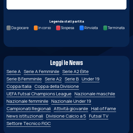
Legenda stati partita
Da giocare
In corso
Sospesa
Rinviata
Terminata
Leggi le News
Serie A
Serie A Femminile
Serie A2 Élite
Serie B Femminile
Serie A2
Serie B
Under 19
Coppa Italia
Coppa della Divisione
UEFA Futsal Champions League
Nazionale maschile
Nazionale femminile
Nazionale Under 19
Campionati Regionali
Attività giovanile
Hall of Fame
News istituzionali
Divisione Calcio a 5
Futsal TV
Settore Tecnico FIGC