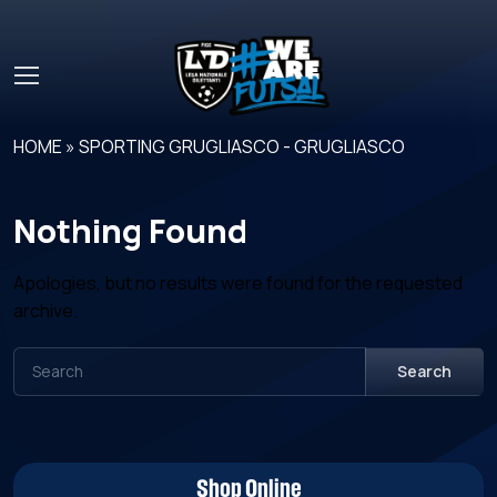
Skip to main content
HOME
»
SPORTING GRUGLIASCO - GRUGLIASCO
Nothing Found
Apologies, but no results were found for the requested
archive.
Search
Shop Online