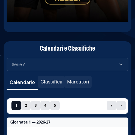
Calendari e Classifiche
Classifica
Marcatori
Calendario
1
2
3
4
5
‹
›
Giornata 1 — 2026-27
Nessun dato per questa giornata.