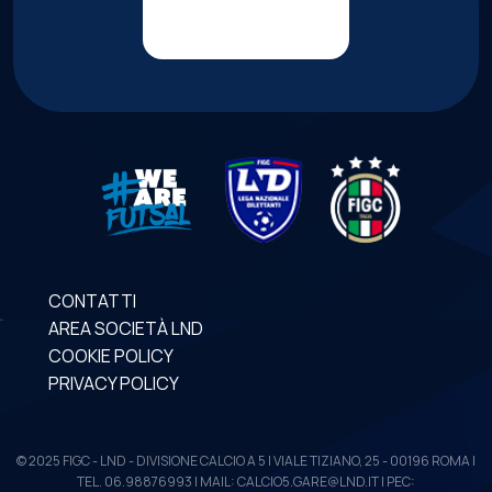
CONTATTI
AREA SOCIETÀ LND
COOKIE POLICY
PRIVACY POLICY
© 2025 FIGC - LND - DIVISIONE CALCIO A 5 | VIALE TIZIANO, 25 - 00196 ROMA |
TEL. 06.98876993 | MAIL: CALCIO5.GARE@LND.IT | PEC: