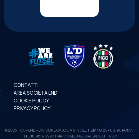
CONTATTI
AREA SOCIETÀ LND
COOKIE POLICY
PRIVACY POLICY
© 2025 FIGC - LND - DIVISIONE CALCIO A 5 | VIALE TIZIANO, 25 - 00196 ROMA |
TEL. 06.98876993 | MAIL: CALCIO5.GARE@LND.IT | PEC: