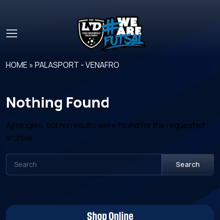
Skip to main content
HOME
»
PALASPORT - VENAFRO
Nothing Found
Apologies, but no results were found for the requested
archive.
Search
Shop Online