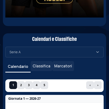
Calendari e Classifiche
Classifica
Marcatori
Calendario
1
2
3
4
5
‹
›
Giornata 1 — 2026-27
Nessun dato per questa giornata.