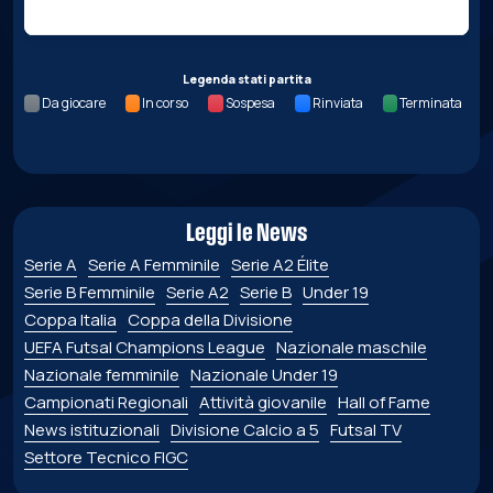
Legenda stati partita
Da giocare
In corso
Sospesa
Rinviata
Terminata
Leggi le News
Serie A
Serie A Femminile
Serie A2 Élite
Serie B Femminile
Serie A2
Serie B
Under 19
Coppa Italia
Coppa della Divisione
UEFA Futsal Champions League
Nazionale maschile
Nazionale femminile
Nazionale Under 19
Campionati Regionali
Attività giovanile
Hall of Fame
News istituzionali
Divisione Calcio a 5
Futsal TV
Settore Tecnico FIGC