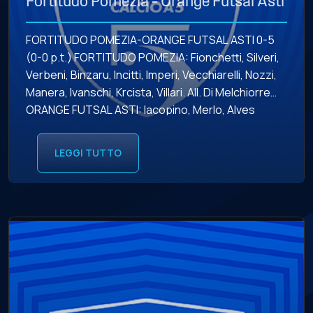
Fortitudo Pomezia – Orange Futsal Asti
FORTITUDO POMEZIA-ORANGE FUTSAL ASTI 0-5
(0-0 p.t.) FORTITUDO POMEZIA: Fionchetti, Silveri,
Verbeni, Binzaru, Incitti, Imperi, Vecchiarelli, Nozzi,
Manera, Ivanschi, Krcista, Villari. All. Di Melchiorre
ORANGE FUTSAL ASTI: Iacopino, Merlo, Alves
Rodrigues, Cavallo, Angelino, Arata, Casorzo,
Cigliuti, Caracciolo, Roberto, Saracco, Cesari. All.
LEGGI TUTTO
Patanè MARCATORI: 8’37” s.t. aut. Verbeni (O),
14’17” Merlo (O), 16’13” Caracciolo (O), 17’53”
Angelino […]