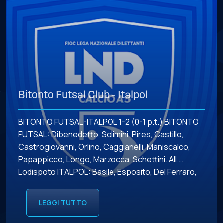
Bitonto Futsal Club – Italpol
BITONTO FUTSAL-ITALPOL 1-2 (0-1 p.t.) BITONTO
FUTSAL: Dibenedetto, Solimini, Pires, Castillo,
Castrogiovanni, Orlino, Caggianelli, Maniscalco,
Papappicco, Longo, Marzocca, Schettini. All.
Lodispoto ITALPOL: Basile, Esposito, Del Ferraro,
Fornari, Bertolini, Gravina, Lancellotti, Paulinho,
Ippoliti, De Roma, Pizzoli, Felici. All. Bagalà
LEGGI TUTTO
MARCATORI: 19’25” p.t. Lancellotti (I), 15’44” s.t. Del
Ferraro (I), 17’35” Castillo (B) AMMONITI: Solimini