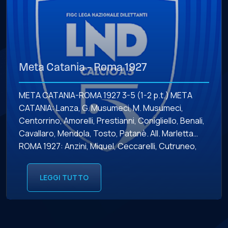
Meta Catania – Roma 1927
META CATANIA-ROMA 1927 3-5 (1-2 p.t.) META
CATANIA: Lanza, G. Musumeci, M. Musumeci,
Centorrino, Amorelli, Prestianni, Conigliello, Benali,
Cavallaro, Mendola, Tosto, Patanè. All. Marletta
ROMA 1927: Anzini, Miquel, Ceccarelli, Cutruneo,
Pietrasanta, Terracina, Moscati, Marcelo,
Donatiello, Armenia, Marconi, Vinciarelli. All. Reali
LEGGI TUTTO
MARCATORI: 8’01” p.t. Miquel (R), 11’47” Marcelo (R),
14’24” Amorelli (M), 1’51” s.t. M. Musumeci (M), […]