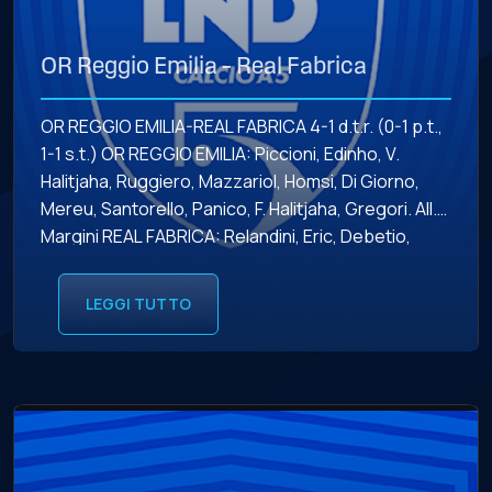
OR Reggio Emilia – Real Fabrica
OR REGGIO EMILIA-REAL FABRICA 4-1 d.t.r. (0-1 p.t.,
1-1 s.t.) OR REGGIO EMILIA: Piccioni, Edinho, V.
Halitjaha, Ruggiero, Mazzariol, Homsi, Di Giorno,
Mereu, Santorello, Panico, F. Halitjaha, Gregori. All.
Margini REAL FABRICA: Relandini, Eric, Debetio,
Triglia, Martines, De Felice, Sbarra, Martinozzi,
Nunzi, Melillo, Stentella, Pacioni. All. Lucchetti
LEGGI TUTTO
MARCATORI: 5’13” p.t. Martines (RF), 10’15” s.t.
Edinho (OR) […]