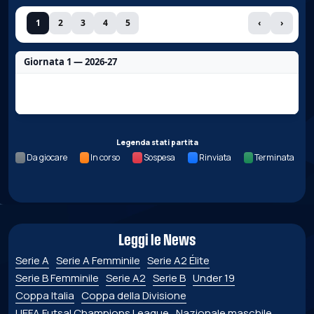
1
2
3
4
5
‹
›
Giornata 1 — 2026-27
Nessun dato per questa giornata.
Legenda stati partita
Da giocare
In corso
Sospesa
Rinviata
Terminata
Leggi le News
Serie A
Serie A Femminile
Serie A2 Élite
Serie B Femminile
Serie A2
Serie B
Under 19
Coppa Italia
Coppa della Divisione
UEFA Futsal Champions League
Nazionale maschile