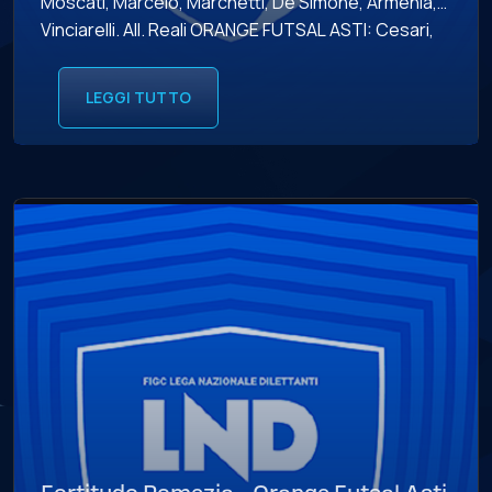
Moscati, Marcelo, Marchetti, De Simone, Armenia,
Vinciarelli. All. Reali ORANGE FUTSAL ASTI: Cesari,
Caracciolo, Merlo, Alves Rodrigues, Angelino,
Arata, Ferrara, Cigliuti, Amico, Roberto, Saracco,
LEGGI TUTTO
Iacopino. All. Patanè MARCATORI: 3’08” p.t. Alves
Rodrigues (O), 9’58” Pietrasanta (R), […]