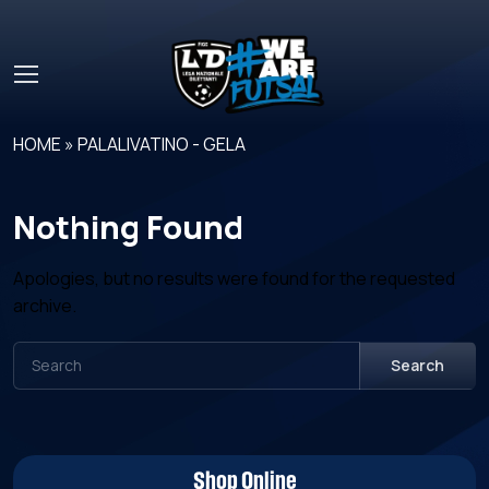
Skip to main content
HOME
»
PALALIVATINO - GELA
Nothing Found
Apologies, but no results were found for the requested
archive.
Search
Shop Online