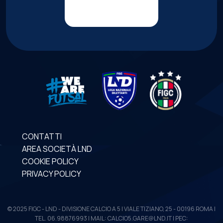
CONTATTI
AREA SOCIETÀ LND
COOKIE POLICY
PRIVACY POLICY
© 2025 FIGC - LND - DIVISIONE CALCIO A 5 | VIALE TIZIANO, 25 - 00196 ROMA |
TEL. 06.98876993 | MAIL: CALCIO5.GARE@LND.IT | PEC: