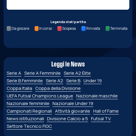
Legenda stati partita
Da giocare
In corso
Sospesa
Rinviata
Terminata
Leggi le News
Serie A
Serie A Femminile
Serie A2 Élite
Serie B Femminile
Serie A2
Serie B
Under 19
Coppa Italia
Coppa della Divisione
UEFA Futsal Champions League
Nazionale maschile
Nazionale femminile
Nazionale Under 19
Campionati Regionali
Attività giovanile
Hall of Fame
News istituzionali
Divisione Calcio a 5
Futsal TV
Settore Tecnico FIGC