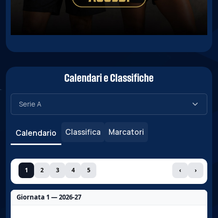
Calendari e Classifiche
Classifica
Marcatori
Calendario
1
2
3
4
5
‹
›
Giornata 1 — 2026-27
Nessun dato per questa giornata.