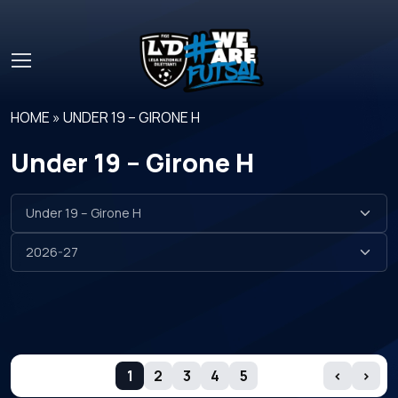
Skip to main content
HOME
»
UNDER 19 – GIRONE H
Under 19 – Girone H
GIORNATE
1
2
3
4
5
‹
›