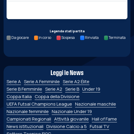
Nessun dato per questa giornata.
Legenda stati partita
Da giocare
In corso
Sospesa
Rinviata
Terminata
Leggi le News
Serie A
Serie A Femminile
Serie A2 Élite
Serie B Femminile
Serie A2
Serie B
Under 19
Coppa Italia
Coppa della Divisione
UEFA Futsal Champions League
Nazionale maschile
Nazionale femminile
Nazionale Under 19
Campionati Regionali
Attività giovanile
Hall of Fame
News istituzionali
Divisione Calcio a 5
Futsal TV
Settore Tecnico FIGC