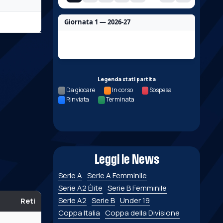
Giornata 1 — 2026-27
Nessun dato per questa giornata.
Legenda stati partita
Da giocare
In corso
Sospesa
Rinviata
Terminata
Leggi le News
Serie A
Serie A Femminile
Serie A2 Élite
Serie B Femminile
Serie A2
Serie B
Under 19
Reti
Coppa Italia
Coppa della Divisione