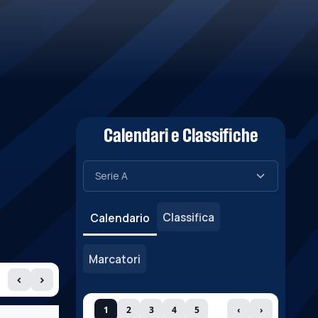
Calendari e Classifiche
Classifica
Calendario
Marcatori
‹
›
1
2
3
4
5
‹
›