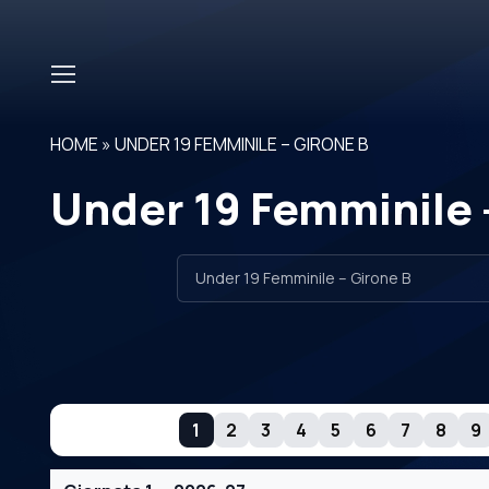
Skip to main content
HOME
»
UNDER 19 FEMMINILE – GIRONE B
Under 19 Femminile 
GIORNATE
1
2
3
4
5
6
7
8
9