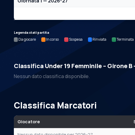
Giornata 1 — 2026-27
Nessun dato per questa giornata.
Legenda stati partita
Da giocare
In corso
Sospesa
Rinviata
Terminata
Classifica Under 19 Femminile – Girone B
Nessun dato classifica disponibile.
Classifica Marcatori
Giocatore
Nessun dato disponibile per 2026-27.