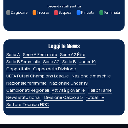
Legenda stati partita
Da giocare
In corso
Sospesa
Rinviata
Terminata
Leggi le News
Serie A
Serie A Femminile
Serie A2 Élite
Serie B Femminile
Serie A2
Serie B
Under 19
Coppa Italia
Coppa della Divisione
UEFA Futsal Champions League
Nazionale maschile
Nazionale femminile
Nazionale Under 19
Campionati Regionali
Attività giovanile
Hall of Fame
News istituzionali
Divisione Calcio a 5
Futsal TV
Settore Tecnico FIGC