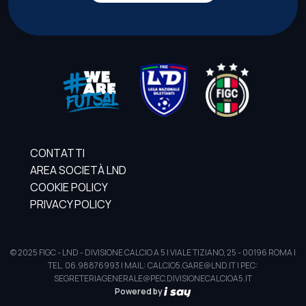
CONTATTI
AREA SOCIETÀ LND
COOKIE POLICY
PRIVACY POLICY
© 2025 FIGC - LND - DIVISIONE CALCIO A 5 | VIALE TIZIANO, 25 - 00196 ROMA |
TEL. 06.98876993 | MAIL: CALCIO5.GARE@LND.IT | PEC:
SEGRETERIAGENERALE@PEC.DIVISIONECALCIOA5.IT
Powered by