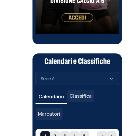
Calendari e Classifiche
Classifica
Calendario
Marcatori
1
2
3
4
5
‹
›