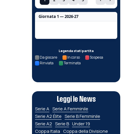
Giornata 1 — 2026-27
Nessun dato per questa giornata.
Legenda stati partita
Da giocare
In corso
Sospesa
Rinviata
Terminata
Leggi le News
Serie A
Serie A Femminile
Serie A2 Élite
Serie B Femminile
Serie A2
Serie B
Under 19
Coppa Italia
Coppa della Divisione